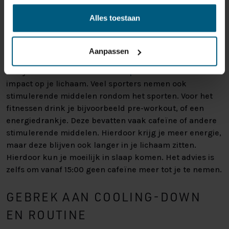
waardoor je nog wel even wakker ligt.
Alles toestaan
GEBRUIK VAN STIMULERENDE
MIDDELEN
Aanpassen
Wat je drinkt en
eet voor het slapen
heeft ook veel
impact op je lichaam. Veel sporters nemen ook
stimulerende middelen rondom het sporten. Voor het
fitnessen drink je bijvoorbeeld pre-workout, of een
energiedrankje. Deze bevatten vaak cafeïne of andere
stimulerende middelen. Hierdoor krijg je meer energie,
maar deze blijven ook langer in je lichaam zitten.
Hierdoor kun je moeilijk in slaap komen. Het advies is
zelfs om vanaf 15:00 geen cafeïne meer tot je te nemen.
GEBREK AAN COOLING-DOWN
EN ROUTINE