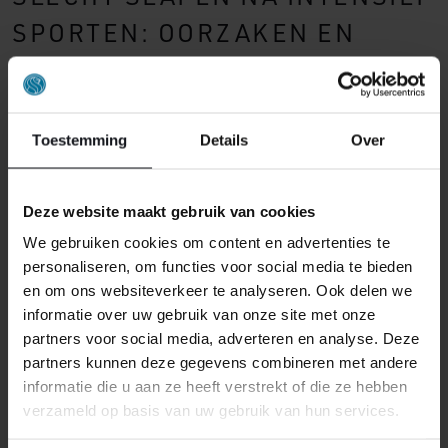
SPORTEN: OORZAKEN EN
MISVERSTANDEN
Sporten is dus bevorderlijk voor je slaap, maar toch zijn
er mensen die na het sporten moeilijk in slaap komen
Toestemming
Details
Over
of zelfs last krijgen van slapeloosheid. In welke
gevallen is sporten voor het slapen juist een
boosdoener?
Deze website maakt gebruik van cookies
We gebruiken cookies om content en advertenties te
TE LAAT EEN TE INTENSIEVE
personaliseren, om functies voor social media te bieden
TRAINING
en om ons websiteverkeer te analyseren. Ook delen we
informatie over uw gebruik van onze site met onze
Een intensieve krachttraining of hardloopsessie laat op
partners voor social media, adverteren en analyse. Deze
de avond zorgt ervoor dat je lichaam letterlijk te actief
partners kunnen deze gegevens combineren met andere
is om te kunnen slapen. Je blijft nog even een hoge
informatie die u aan ze heeft verstrekt of die ze hebben
hartslag en oppervlakkige ademhaling houden. Ook
verzameld op basis van uw gebruik van hun services.
staan je hersenen na intensief sporten nog aan,