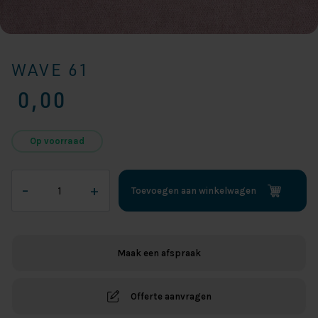
WAVE 61
0,00
Op voorraad
Wave
–
+
Toevoegen aan winkelwagen
61
aantal
Maak een afspraak
Offerte aanvragen