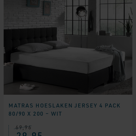
MATRAS HOESLAKEN JERSEY 4 PACK
80/90 X 200 – WIT
69,96
Oorspronkelijke
Huidige
29,95
prijs
prijs