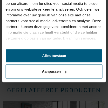
personaliseren, om functies voor social media te bieden
reden ook is, u heeft het recht uw bestelling tot
14
en om ons websiteverkeer te analyseren. Ook delen we
dagen na ontvangst zonder opgave van reden te
informatie over uw gebruik van onze site met onze
annuleren
. Behandel het product met zorg en zorg
partners voor social media, adverteren en analyse. Deze
ervoor dat deze bij het retour sturen goed verpakt is.
partners kunnen deze gegevens combineren met andere
Mocht het product beschadigd zijn of is de verpakking
informatie die u aan ze heeft verstrekt of die ze hebben
meer beschadigd dan nodig, dan kunnen we deze
verzameld op basis van uw gebruik van hun services.
waardevermindering van het product aan u
doorberekenen.
Alles toestaan
Aanpassen
GERELATEERDE PRODUCTEN