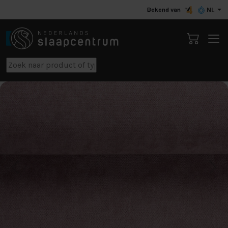
Bekend van
NL