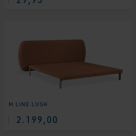
was:
is:
€ 69,96.
€ 29,95.
M LINE LUSH
2.199,00