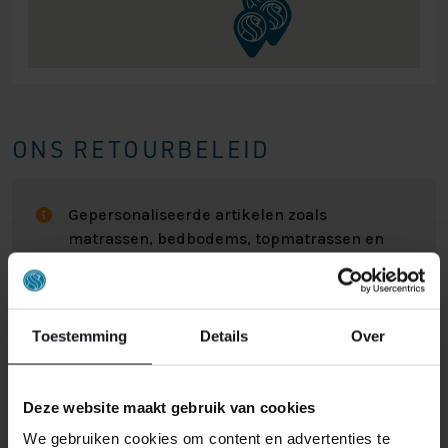
ONS RETOURBELEID
Gepersonaliseerde artikelen zoals
matrassen, bedbodems, topmatrassen en
boxspringsets vallen NIET onder de retour
regels en kunnen niet door ons retour
worden genomen.
Toestemming
Details
Over
Het kan wel eens voorkomen dat u een bestelling
retour wilt sturen. Wellicht omdat het product toch niet
Deze website maakt gebruik van cookies
bevalt of misschien dat er een andere reden is waarom
We gebruiken cookies om content en advertenties te
u de bestelling toch niet zou willen hebben. Wat de