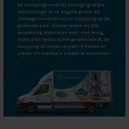
De boxspring wordt bij bezorging netjes
uitstapverlichting en/of een bed papegaai aan uw bed
thuisbezorgd op de begane grond. Bij
toe te voegen. De standaard bodem van het bed is een
montage monteren wij de boxspring op de
lastenbodem, maar u kunt ook kiezen voor een
gewenste plek. Hierna nemen wij alle
schotelbodem.
verpakking materialen weer mee terug,
zodat alles netjes achtergelaten wordt. De
BASIC EN LUXE UITVOERING
boxspring zit netjes verpakt in karton en
plastic om eventuele schade te voorkomen.
U kunt bij het Dakota Careflex bed kiezen uit twee
uitvoeringen. Hierbij heeft u de keuze tussen de basic
of luxe variant. In het overzicht wordt de basic
uitvoering van het ledikant toegelicht. Bij het basic bed
geniet u van de volgende kenmerken:
Elektrisch verstelbaar
Inclusief elektrisch verstelbare raster-bodem van
metaal. Deze zit zowel bij de rug (inclusief virtueel
draaipunt) en bij de knieholte (met knie
ondersteuning)