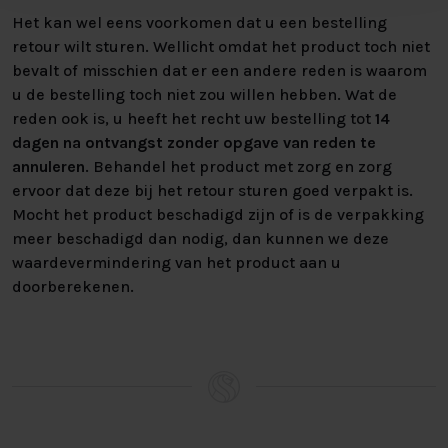
werk van de verzorging een stuk makkelijker maakt.
Het kan wel eens voorkomen dat u een bestelling
retour wilt sturen. Wellicht omdat het product toch niet
Het perfecteop maat gemaakte bed vindt u natuurlijk
bevalt of misschien dat er een andere reden is waarom
bij Nederlands Slaapcentrum. Wilt u ons assortiment
u de bestelling toch niet zou willen hebben. Wat de
met eigen ogen komen bekijken, heeft u behoefte aan
reden ook is, u heeft het recht uw bestelling tot
14
persoonlijk advies of heeft u andere vragen? Dan bent
dagen na ontvangst zonder opgave van reden te
u altijd van harte welkom om langs te komen in één van
annuleren
. Behandel het product met zorg en zorg
onze vestigingen!
ervoor dat deze bij het retour sturen goed verpakt is.
Mocht het product beschadigd zijn of is de verpakking
Kijk voor alle specificaties in het overzicht hiernaast.
meer beschadigd dan nodig, dan kunnen we deze
Heeft U interesse? Kijk bij “zelf samenstellen” voor alle
waardevermindering van het product aan u
mogelijkheden om uw perfecte bed samen te stellen!
doorberekenen.
Neem voor vragen of advies vrijblijvend contact met ons
op.