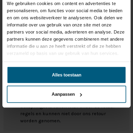
Keuzemogelijkheid voor luxe wielkappen
We gebruiken cookies om content en advertenties te
Verder verstelbare lighoogte, van circa 25 tot 80cm
personaliseren, om functies voor social media te bieden
met een tussenstop op 38cm hoogte (zonder
en om ons websiteverkeer te analyseren. Ook delen we
matras)
informatie over uw gebruik van onze site met onze
partners voor social media, adverteren en analyse. Deze
TWEEPERSOONS UITVOERING
partners kunnen deze gegevens combineren met andere
DAKOTA CAREFLEX
informatie die u aan ze heeft verstrekt of die ze hebben
verzameld op basis van uw gebruik van hun services.
Het Hoog-Laag Dakota Careflex bed is ook verkrijgbaar
als tweepersoons ledikant. Bij deze uitvoering kunnen
ONS RETOURBELEID
beide helften van het bed tegelijk omhoog gezet
Alles toestaan
worden, zodat niemand beknelt raakt. De matrassen
liggen ook tegen elkaar aan. Daarbij zijn de rug- en
Gepersonaliseerde artikelen zoals
knieondersteuning onafhankelijk van elkaar te
Aanpassen
matrassen, bedbodems, topmatrassen en
bedienen.
boxspringsets vallen NIET onder de retour
regels en kunnen niet door ons retour
Hebben u en uw partner verschillende zorgbehoeftes?
worden genomen.
Dat is bij dit bed dus geen enkel probleem! De helften
zijn ook nog eens makkelijk uit elkaar te rijden, wat het