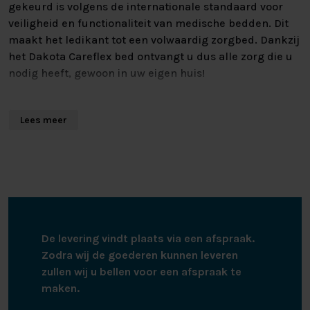
gekeurd is volgens de internationale standaard voor
veiligheid en functionaliteit van medische bedden. Dit
maakt het ledikant tot een volwaardig zorgbed. Dankzij
het Dakota Careflex bed ontvangt u dus alle zorg die u
nodig heeft, gewoon in uw eigen huis!
LEDIKANT MET ZORGSYSTEEM
Lees meer
Dit bed heeft alles in huis om u precies de
hoogwaardige zorg te laten ontvangen die u nodig
heeft. Dit heeft alles te maken met het hoog-laag
zorgsysteem van het ledikant. En dat allemaal gewoon
in uw eigen slaapkamer. Het bed kan gemakkelijk
omhoog en omlaag gezet worden, zodat de verzorging
De levering vindt plaats via een afspraak.
overal gemakkelijk bij kan zonder dat u belast wordt.
Zodra wij de goederen kunnen leveren
zullen wij u bellen voor een afspraak te
Bij dit bed zijn er nog een aantal keuzemogelijkheden
maken.
om de kwaliteit van zorg nog verder op te schroeven. U
kunt kiezen om een uitstapbeugel, in- en