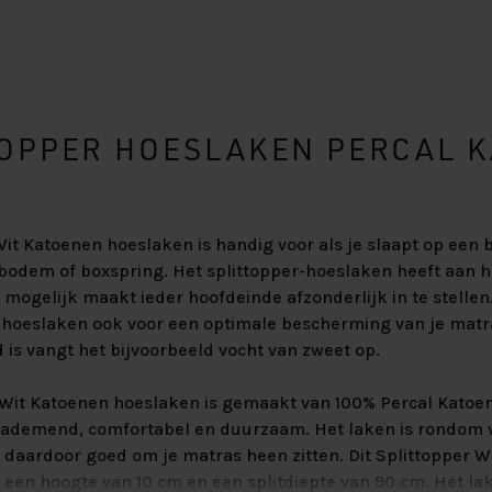
TOPPER HOESLAKEN PERCAL 
Wit Katoenen hoeslaken is handig voor als je slaapt op een
bodem of boxspring. Het splittopper-hoeslaken heeft aan 
t mogelijk maakt ieder hoofdeinde afzonderlijk in te stellen.
hoeslaken ook voor een optimale bescherming van je matr
is vangt het bijvoorbeeld vocht van zweet op.
 Wit Katoenen hoeslaken is gemaakt van 100% Percal Katoen.
 ademend, comfortabel en duurzaam. Het laken is rondom 
ft daardoor goed om je matras heen zitten. Dit Splittopper 
 een hoogte van 10 cm en een splitdiepte van 90 cm. Het la