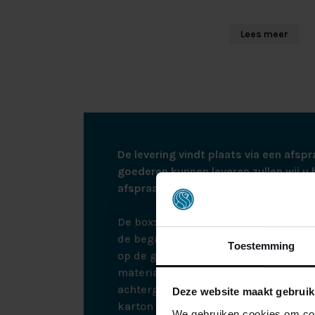
te onderhouden 
Lees meer
KENMER
Kwaliteit 1
Hoogte 10 
splitdiepte
Wasbaar op
De levering vindt plaats via een afspr
Let op: alleen no
goederen kunnen leveren zullen wij u 
voorraad.
afspraak te maken.
De boxspring wordt bij bezorging ne
de begane grond. Bij montage monte
Toestemming
op de gewenste plek. Hierna nemen w
materialen weer mee terug, zodat all
achtergelaten wordt. De boxspring zit
Deze website maakt gebruik
karton en plastic om eventuele scha
We gebruiken cookies om cont