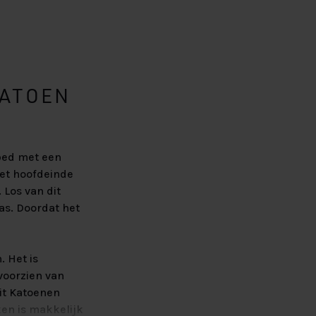
KATOEN
 bed met een
het hoofdeinde
 Los van dit
as. Doordat het
 Het is
voorzien van
Wit Katoenen
ken is makkelijk