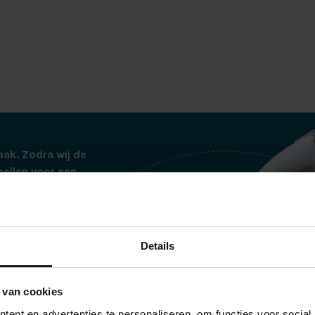
en is wasbaar op 60 graden.
KEN:
00% Percal Katoen
cm
 van 90 cm
 60 graden
aak. Zodra wij de
g beschikbaar in de filialen, bel naar een van onze filialen v
bellen voor een
tjes thuisbezorgd op
ren wij de boxspring
Details
ij alle verpakking
es netjes
 netjes verpakt in
 van cookies
de te voorkomen.
ent en advertenties te personaliseren, om functies voor social