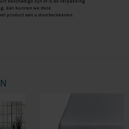
uct beschadigd zijn of is de verpakking
ig, dan kunnen we deze
et product aan u doorberekenen.
EN