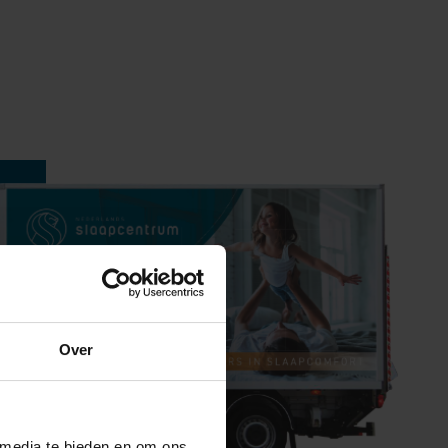
oor de actuele
Over
 media te bieden en om ons