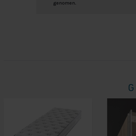
genomen.
G