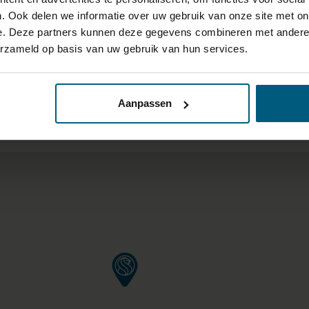
. Ook delen we informatie over uw gebruik van onze site met on
e. Deze partners kunnen deze gegevens combineren met andere i
erzameld op basis van uw gebruik van hun services.
 VAN 40KM OM ELK FILIAAL 
RING/BEDDEN BOVEN €1000,
Aanpassen