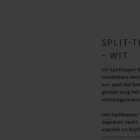
SPLIT-
– WIT
Dit Splittopper 
verstelbare bed
een split dat he
gemak zorg het 
vochtregulerend 
Het Splittopper
daardoor zacht,
elastiek en blij
hoeslaken heeft