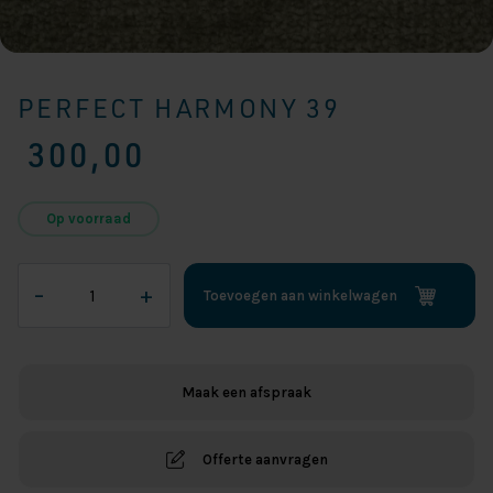
PERFECT HARMONY 39
300,00
Op voorraad
Perfect
–
+
Toevoegen aan winkelwagen
Harmony
39
aantal
Maak een afspraak
Offerte aanvragen