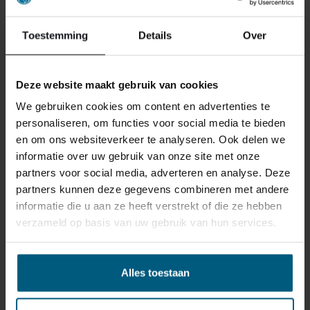
reden ook is, u heeft het recht uw bestelling tot
14
dagen na ontvangst zonder opgave van reden te
Toestemming
Details
Over
annuleren
. Behandel het product met zorg en zorg
ervoor dat deze bij het retour sturen goed verpakt is.
Mocht het product beschadigd zijn of is de verpakking
Deze website maakt gebruik van cookies
meer beschadigd dan nodig, dan kunnen we deze
We gebruiken cookies om content en advertenties te
waardevermindering van het product aan u
personaliseren, om functies voor social media te bieden
doorberekenen.
en om ons websiteverkeer te analyseren. Ook delen we
informatie over uw gebruik van onze site met onze
partners voor social media, adverteren en analyse. Deze
partners kunnen deze gegevens combineren met andere
informatie die u aan ze heeft verstrekt of die ze hebben
verzameld op basis van uw gebruik van hun services.
GERELATEERDE PRODUCTEN
Alles toestaan