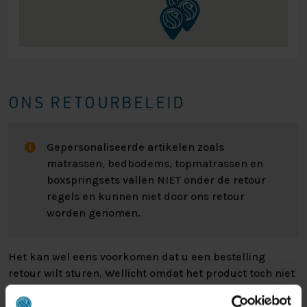
ONS RETOURBELEID
Gepersonaliseerde artikelen zoals
matrassen, bedbodems, topmatrassen en
boxspringsets vallen NIET onder de retour
regels en kunnen niet door ons retour
worden genomen.
Het kan wel eens voorkomen dat u een bestelling
retour wilt sturen. Wellicht omdat het product toch niet
bevalt of misschien dat er een andere reden is waarom
u de bestelling toch niet zou willen hebben. Wat de