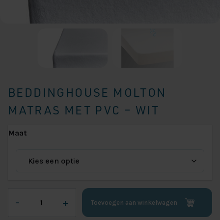
BEDDINGHOUSE MOLTON
MATRAS MET PVC – WIT
Maat
Beddinghouse
–
+
Toevoegen aan winkelwagen
Molton
Matras