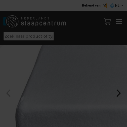
Bekend van
NL