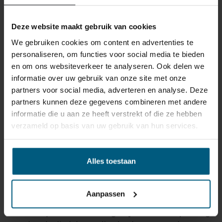
ONS RETOURBELEID
Deze website maakt gebruik van cookies
Gepersonaliseerde artikelen zoals
We gebruiken cookies om content en advertenties te
matrassen, bedbodems, topmatrassen en
personaliseren, om functies voor social media te bieden
boxspringsets vallen NIET onder de retour
en om ons websiteverkeer te analyseren. Ook delen we
regels en kunnen niet door ons retour
informatie over uw gebruik van onze site met onze
worden genomen.
partners voor social media, adverteren en analyse. Deze
partners kunnen deze gegevens combineren met andere
informatie die u aan ze heeft verstrekt of die ze hebben
Het kan wel eens voorkomen dat u een bestelling
verzameld op basis van uw gebruik van hun services.
retour wilt sturen. Wellicht omdat het product toch niet
bevalt of misschien dat er een andere reden is waarom
u de bestelling toch niet zou willen hebben. Wat de
Alles toestaan
reden ook is, u heeft het recht uw bestelling tot
14
dagen na ontvangst zonder opgave van reden te
annuleren
. Behandel het product met zorg en zorg
Aanpassen
ervoor dat deze bij het retour sturen goed verpakt is.
Mocht het product beschadigd zijn of is de verpakking