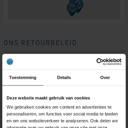
ONS RETOURBELEID
Gepersonaliseerde artikelen zoals
matrassen, bedbodems, topmatrassen en
boxspringsets vallen NIET onder de retour
Toestemming
Details
Over
regels en kunnen niet door ons retour
worden genomen.
Deze website maakt gebruik van cookies
We gebruiken cookies om content en advertenties te
Het kan wel eens voorkomen dat u een bestelling
personaliseren, om functies voor social media te bieden
retour wilt sturen. Wellicht omdat het product toch niet
en om ons websiteverkeer te analyseren. Ook delen we
bevalt of misschien dat er een andere reden is waarom
informatie over uw gebruik van onze site met onze
u de bestelling toch niet zou willen hebben. Wat de