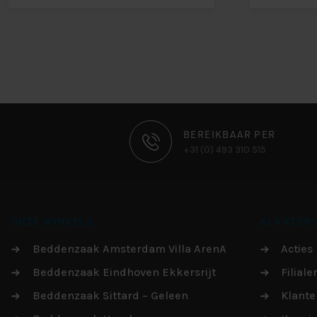
CONTACT
BEREIKBAAR PER
+31 (0) 493 310 515
INFORMATIE
ONZE WINKELS
KLANTENS
Beddenzaak Amsterdam Villa ArenA
Acties
Beddenzaak Eindhoven Ekkersrijt
Filiale
Beddenzaak Sittard – Geleen
Klante