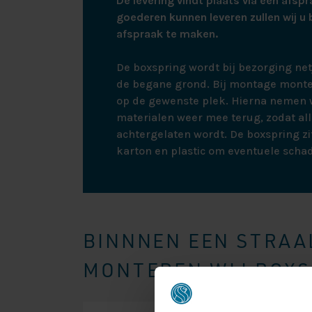
De levering vindt plaats via een afspr
goederen kunnen leveren zullen wij u 
afspraak te maken.
De boxspring wordt bij bezorging ne
de begane grond. Bij montage monte
op de gewenste plek. Hierna nemen w
materialen weer mee terug, zodat all
achtergelaten wordt. De boxspring zit
karton en plastic om eventuele scha
BINNNEN EEN STRAAL
MONTEREN WIJ BOXSP