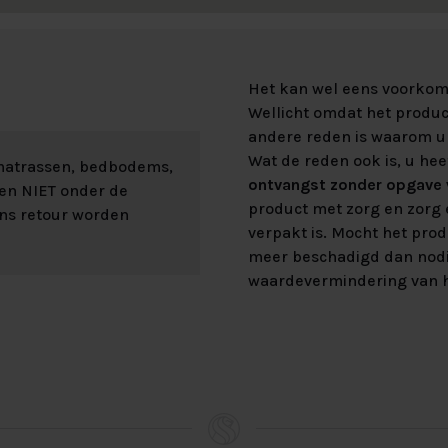
Het kan wel eens voorkome
Wellicht omdat het product
andere reden is waarom u 
Wat de reden ook is, u hee
 matrassen, bedbodems,
ontvangst zonder opgave v
len NIET onder de
product met zorg en zorg e
ons retour worden
verpakt is. Mocht het prod
meer beschadigd dan nod
waardevermindering van h