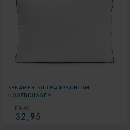
3-KAMER 3D TRAAGSCHUIM
HOOFDKUSSEN
59,95
Oorspronkelijke
Huidige
32,95
prijs
prijs
was:
is:
€ 59,95.
€ 32,95.