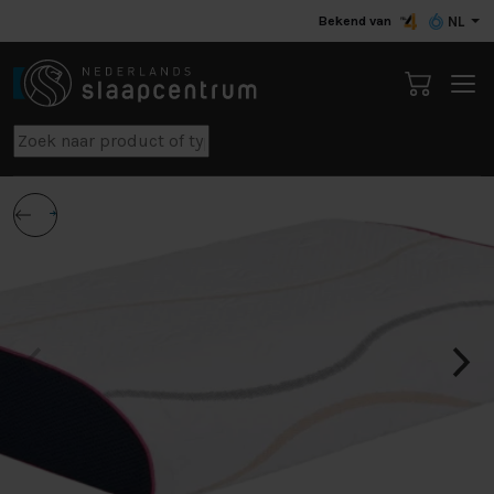
Bekend van
NL