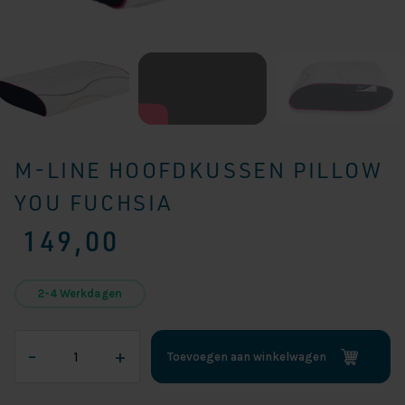
M-LINE HOOFDKUSSEN PILLOW
YOU FUCHSIA
149,00
2-4 Werkdagen
M-
–
+
Toevoegen aan winkelwagen
LINE
HOOFDKUSSEN
PILLOW