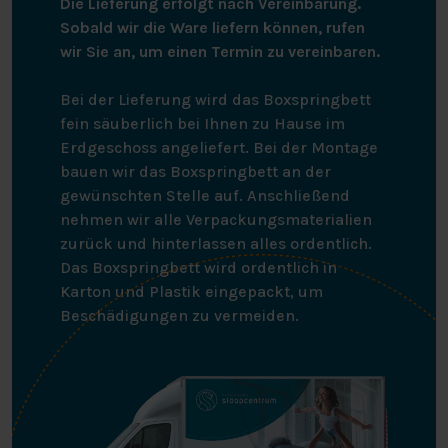
Die Lieferung erfolgt nach Vereinbarung.
Bezug sorgt für eine gute Belüftung und ein
Sobald wir die Ware liefern können, rufen
angenehmes Schlafklima.
wir Sie an, um einen Termin zu vereinbaren.
ANTIALLERGENES
Bei der Lieferung wird das Boxspringbett
fein säuberlich bei Ihnen zu Hause im
KOPFKISSEN
Erdgeschoss angeliefert. Bei der Montage
bauen wir das Boxspringbett an der
Das Inlett des Pillow You ist mit der patentierten HeiQ
gewünschten Stelle auf. Anschließend
Allergen Tech ausgestattet. Dabei handelt es sich um
nehmen wir alle Verpackungsmaterialien
eine 100% biobasierte, patentierte Technologie, die
zurück und hinterlassen alles ordentlich.
aktive Probiotika verwendet, um die Belastung durch
Das Boxspringbett wird ordentlich in
Allergene wie Hausstaubmilben und Haustierallergene
Karton und Plastik eingepackt, um
zu reduzieren. Die Heiq Allergen Tech bleibt auch nach
Beschädigungen zu vermeiden.
dem Waschen erhalten und ist OEKO-TEX-zertifiziert.
BEFOLGE DEN PILLOW YOU
PILLOW GUIDE