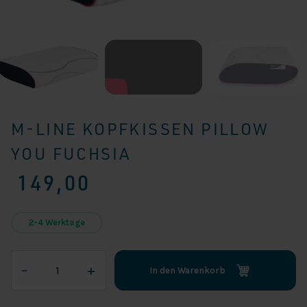
M-LINE KOPFKISSEN PILLOW
YOU FUCHSIA
149,00
2-4 Werktage
M-
–
+
In den Warenkorb
LINE
KOPFKISSEN
PILLOW