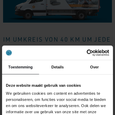
Willst du sichergehen, dass dein zukünftiges
Kopfkissen für deinen Schlafstil geeignet ist? Dann
empfehlen wir dir, den Pillow You Pillow Guide
auszufüllen. Durch vier kurze Fragen zu deiner
Matratze, deiner Schlafposition und deinen
Körpermaßen erhältst du eine klare Empfehlung,
IM UMKREIS VON 40 KM UM JEDE
welches Kissen aus der Pillow You-Serie am besten zu
deinen Schlafgewohnheiten passt. Mach den Test, um
FILIALE LIEFERN UND
dein
ideales Kopfkissen
zu finden.
MONTIEREN WIR
*Dieses Produkt ist nur in unserem Laden in
BOXSPRINGBETTEN/BETTEN AB
Toestemming
Details
Over
Eindhoven/Son und in unserem Webshop erhältlich.
€ 1000,- KOSTENLOS.
Deze website maakt gebruik van cookies
We gebruiken cookies om content en advertenties te
personaliseren, om functies voor social media te bieden
en om ons websiteverkeer te analyseren. Ook delen we
informatie over uw gebruik van onze site met onze