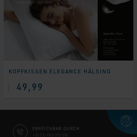
KOPFKISSEN ELEGANCE HÄLSING
49,99
KONTAKTINFORMATIONEN
ERREICHBAR DURCH
+31 (0) 493 310 515