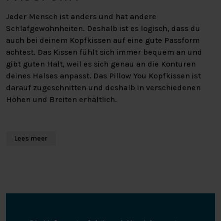
Jeder Mensch ist anders und hat andere
Schlafgewohnheiten. Deshalb ist es logisch, dass du
auch bei deinem Kopfkissen auf eine gute Passform
achtest. Das Kissen fühlt sich immer bequem an und
gibt guten Halt, weil es sich genau an die Konturen
deines Halses anpasst. Das Pillow You Kopfkissen ist
darauf zugeschnitten und deshalb in verschiedenen
Höhen und Breiten erhältlich.
PILLOW YOU FUCHSIA
Lees meer
Mit seiner mittleren Dicke ist das Pillow You Fuchsia
Kissen sowohl für Rücken- als auch für Seitenschläfer
sehr gut geeignet und stützt sowohl Kopf als auch
Nacken hervorragend. Das Kissen ist perfekt, wenn du
eine Schulterbreite zwischen 35 und 39 cm hast. Der
Härtegrad des Fuchsia ist weich/mittel. Der Bezug des
Kissens ist abnehmbar und bei 60 Grad waschbar. Der