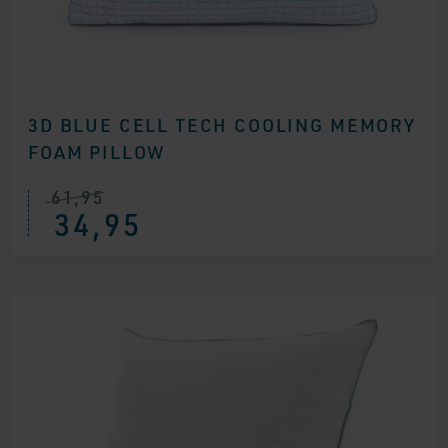
3D BLUE CELL TECH COOLING MEMORY
FOAM PILLOW
61,95
Ursprünglicher
Aktueller
34,95
Preis
Preis
war:
ist:
€ 61,95
€ 34,95.