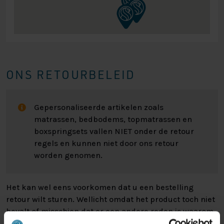
ONS RETOURBELEID
Gepersonaliseerde artikelen zoals
matrassen, bedbodems, topmatrassen en
boxspringsets vallen NIET onder de retour
regels en kunnen niet door ons retour
worden genomen.
Het kan wel eens voorkomen dat u een bestelling
retour wilt sturen. Wellicht omdat het product toch niet
bevalt of misschien dat er een andere reden is waarom
u de bestelling toch niet zou willen hebben. Wat de