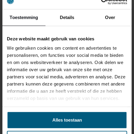
reden ook is, u heeft het recht uw bestelling tot
14
dagen na ontvangst zonder opgave van reden te
Toestemming
Details
Over
annuleren
. Behandel het product met zorg en zorg
ervoor dat deze bij het retour sturen goed verpakt is.
Mocht het product beschadigd zijn of is de verpakking
Deze website maakt gebruik van cookies
meer beschadigd dan nodig, dan kunnen we deze
We gebruiken cookies om content en advertenties te
waardevermindering van het product aan u
personaliseren, om functies voor social media te bieden
doorberekenen.
en om ons websiteverkeer te analyseren. Ook delen we
informatie over uw gebruik van onze site met onze
partners voor social media, adverteren en analyse. Deze
partners kunnen deze gegevens combineren met andere
informatie die u aan ze heeft verstrekt of die ze hebben
verzameld op basis van uw gebruik van hun services.
GERELATEERDE PRODUCTEN
Alles toestaan