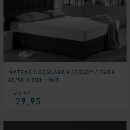
MATRAS HOESLAKEN JERSEY 4 PACK
80/90 X 200 – WIT
69,96
Oorspronkelijke
Huidige
29,95
prijs
prijs
was:
is:
€ 69,96.
€ 29,95.