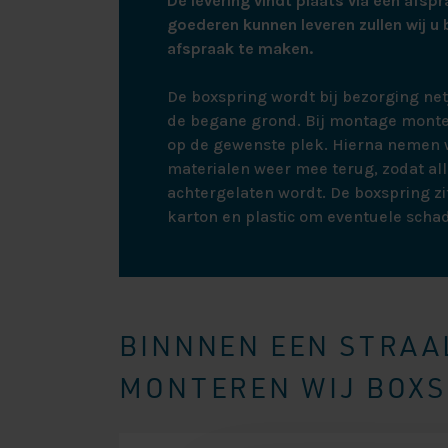
De levering vindt plaats via een afspr
goederen kunnen leveren zullen wij u 
afspraak te maken.
De boxspring wordt bij bezorging ne
de begane grond. Bij montage monte
op de gewenste plek. Hierna nemen w
materialen weer mee terug, zodat all
achtergelaten wordt. De boxspring zit
karton en plastic om eventuele scha
BINNNEN EEN STRAAL
MONTEREN WIJ BOXSP