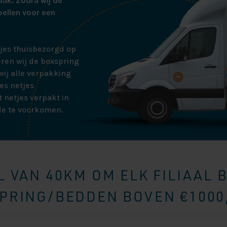
aak. Zodra wij de
bellen voor een
tjes thuisbezorgd op
ren wij de boxspring
ij alle verpakking
es netjes
 netjes verpakt in
de te voorkomen.
 VAN 40KM OM ELK FILIAAL 
RING/BEDDEN BOVEN €1000,