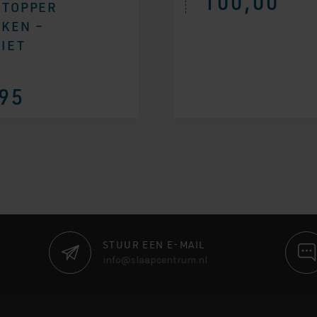
100,00
 TOPPER
KEN –
IET
95
STUUR EEN E-MAIL
info@slaapcentrum.nl