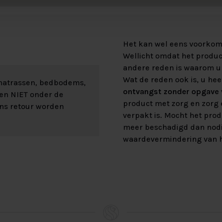
Het kan wel eens voorkome
Wellicht omdat het product
andere reden is waarom u 
Wat de reden ook is, u hee
 matrassen, bedbodems,
ontvangst zonder opgave v
len NIET onder de
product met zorg en zorg e
ons retour worden
verpakt is. Mocht het prod
meer beschadigd dan nod
waardevermindering van h