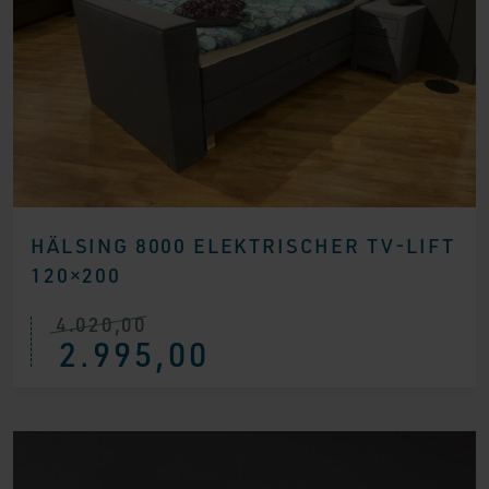
HÄLSING 8000 ELEKTRISCHER TV-LIFT
120×200
4.020,00
Ursprünglicher
Aktueller
2.995,00
Preis
Preis
war:
ist:
€ 4.020,00
€ 2.995,00.