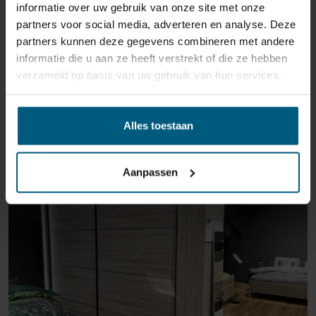
informatie over uw gebruik van onze site met onze
partners voor social media, adverteren en analyse. Deze
partners kunnen deze gegevens combineren met andere
informatie die u aan ze heeft verstrekt of die ze hebben
verzameld op basis van uw gebruik van hun services.
ÄHNLICHE PRODUKTE
Alles toestaan
Aanpassen