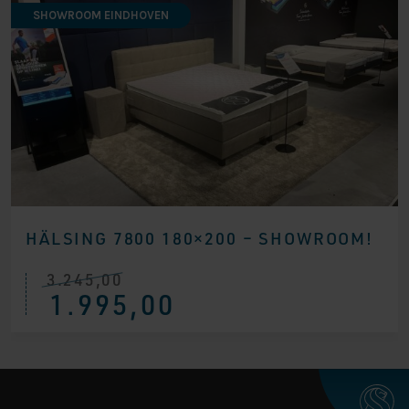
SHOWROOM EINDHOVEN
HÄLSING 7800 180×200 – SHOWROOM!
3.245,00
Ursprünglicher
Aktueller
1.995,00
Preis
Preis
war:
ist:
€ 3.245,00
€ 1.995,00.