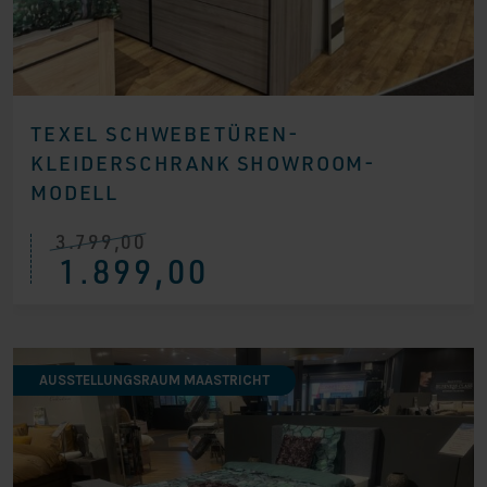
TEXEL SCHWEBETÜREN-
KLEIDERSCHRANK SHOWROOM-
MODELL
3.799,00
Ursprünglicher
Aktueller
1.899,00
Preis
Preis
war:
ist:
€ 3.799,00
€ 1.899,00.
AUSSTELLUNGSRAUM MAASTRICHT