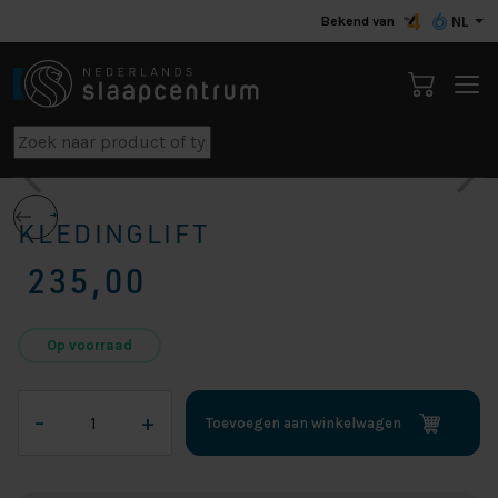
Bekend van
NL
KLEDINGLIFT
235,00
Op voorraad
Kledinglift
–
+
Toevoegen aan winkelwagen
aantal