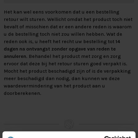
Het kan wel eens voorkomen dat u een bestelling
retour wilt sturen. Wellicht omdat het product toch niet
bevalt of misschien dat er een andere reden is waarom
u de bestelling toch niet zou willen hebben. Wat de
reden ook is, u heeft het recht uw bestelling tot
14
dagen na ontvangst zonder opgave van reden te
annuleren
. Behandel het product met zorg en zorg
ervoor dat deze bij het retour sturen goed verpakt is.
Mocht het product beschadigd zijn of is de verpakking
meer beschadigd dan nodig, dan kunnen we deze
waardevermindering van het product aan u
doorberekenen.