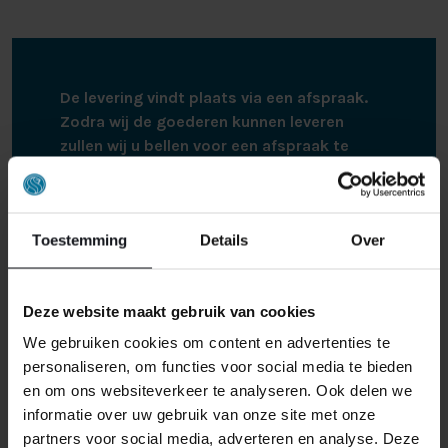
ingesteld. Dit draagt bij aan extra comfort en
ergonomische ondersteuning in het dagelijks gebruik.
De centrale rem zorgt daarnaast voor extra stabiliteit
en veiligheid wanneer het bed verplaatst of vastgezet
De levering vindt plaats via een afspraak.
moet worden.
Zodra wij de goederen kunnen leveren
zullen wij u bellen voor een afspraak te
De combinatie van moderne techniek, hoogwaardige
maken.
materialen en tijdloze elegantie maakt de
Elba Firenze
tot een veelzijdig hoog-laag bed dat functionaliteit en
De boxspring wordt bij bezorging netjes
uitstraling naadloos met elkaar verbindt.
Toestemming
Details
Over
thuisbezorgd op de begane grond. Bij
montage monteren wij de boxspring op de
Een stijlvolle en comfortabele oplossing voor wie
gewenste plek. Hierna nemen wij alle
zorgfunctionaliteit wil combineren met een warme en
Deze website maakt gebruik van cookies
verpakking materialen weer mee terug,
luxe slaapkamerbeleving.
zodat alles netjes achtergelaten wordt. De
We gebruiken cookies om content en advertenties te
boxspring zit netjes verpakt in karton en
personaliseren, om functies voor social media te bieden
plastic om eventuele schade te voorkomen.
en om ons websiteverkeer te analyseren. Ook delen we
informatie over uw gebruik van onze site met onze
partners voor social media, adverteren en analyse. Deze