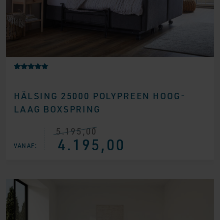
Gewaardeerd
1
5.00
op 5
HÄLSING 25000 POLYPREEN HOOG-
gebaseerd
op
LAAG BOXSPRING
klantbeoorde
ling
5.195,00
Oorspronkelijke
Huidige
4.195,00
prijs
prijs
VANAF:
was:
is:
€ 5.195,00.
€ 4.195,00.