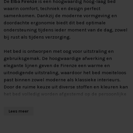
De
Elba Firenze
is een hoogwaardig hoog-laag bed
waarin comfort, techniek en design perfect
samenkomen. Dankzij de moderne vormgeving en
doordachte ergonomie biedt dit bed optimale
ondersteuning tijdens ieder moment van de dag, zowel
bij rust als tijdens verzorging.
Het bed is ontworpen met oog voor uitstraling en
gebruiksgemak. De hoogwaardige afwerking en
elegante lijnen geven de Firenze een warme en
uitnodigende uitstraling, waardoor het bed moeiteloos
past binnen zowel moderne als klassieke interieurs.
Door de ruime keuze uit diverse stoffen en kleuren kan
het bed volledig worden afgestemd op de persoonlijke
woonstijl en sfeer van de slaapkamer.
Lees meer
Naast het stijlvolle ontwerp beschikt de Elba Firenze
over afzonderlijk verstelbare beddelen, waardoor
eenvoudig de gewenste lig- of zithouding kan worden