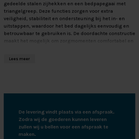
gedeelde stalen zijhekken en een bedpapegaai met
triangelgreep. Deze functies zorgen voor extra
veiligheid, stabiliteit en ondersteuning bij het in- en
uitstappen, waardoor het bed dagelijks eenvoudig en
betrouwbaar te gebruiken is. De doordachte constructie
maakt het mogelijk om zorgmomenten comfortabel en
veilig te laten verlopen, zonder in te leveren op
gebruiksgemak.
Lees meer
Wat dit model onderscheidt, is de stijlvolle afwerking
met moderne houtdecoren in wit of wild eiken. Deze
warme materialen zorgen ervoor dat het bed niet alleen
functioneel is, maar ook een zachte en huiselijke
uitstraling heeft. Hierdoor past de Elbacare Deluxe
moeiteloos in uiteenlopende interieurs, van moderne
De levering vindt plaats via een afspraak.
zorgkamers tot een meer klassieke
Zodra wij de goederen kunnen leveren
slaapkamerinrichting.
zullen wij u bellen voor een afspraak te
maken.
De combinatie van een stevig en betrouwbaar frame,