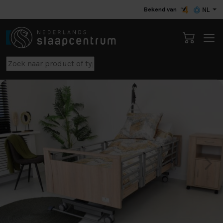
Bekend van
NL