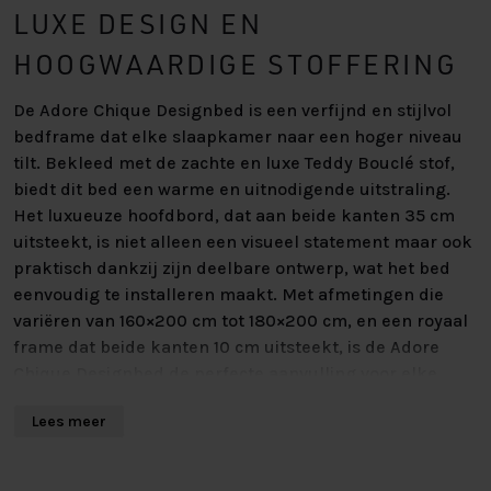
LUXE DESIGN EN
HOOGWAARDIGE STOFFERING
De Adore Chique Designbed is een verfijnd en stijlvol
bedframe dat elke slaapkamer naar een hoger niveau
tilt. Bekleed met de zachte en luxe Teddy Bouclé stof,
biedt dit bed een warme en uitnodigende uitstraling.
Het luxueuze hoofdbord, dat aan beide kanten 35 cm
uitsteekt, is niet alleen een visueel statement maar ook
praktisch dankzij zijn deelbare ontwerp, wat het bed
eenvoudig te installeren maakt. Met afmetingen die
variëren van 160×200 cm tot 180×200 cm, en een royaal
frame dat beide kanten 10 cm uitsteekt, is de Adore
Chique Designbed de perfecte aanvulling voor elke
slaapkamer waar comfort en stijl samenkomen.
Lees meer
VERFIJNDE ONDERBOXEN VOOR