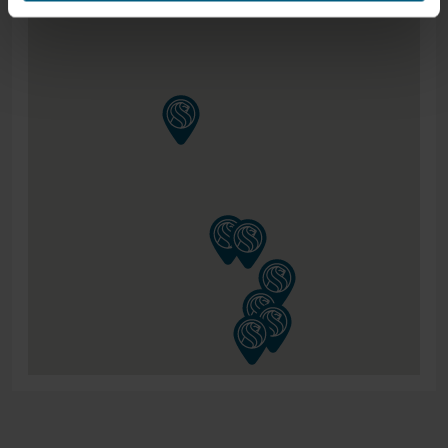
te bekijken voor een nauwkeuriger beeld van hoe het
matras op het bed zou liggen.
Kijk voor alle specificaties in het overzicht hierboven.
Heeft U interesse? U kunt dit bed gemakkelijk zelf
bestellen via de knop toevoegen aan winkelwagen! Neem
voor vragen of advies vrijblijvend contact met ons op.