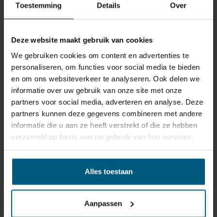
Toestemming
Details
Over
Waarom kiezen voor minder als u kunt genieten van het
beste? De Adore Chique Designbed combineert
ongeëvenaard comfort met een elegante uitstraling die
Deze website maakt gebruik van cookies
perfect past in moderne en klassieke interieurs. Met
zijn luxe afwerking, hoogwaardige materialen en
We gebruiken cookies om content en advertenties te
aandacht voor detail is dit bed de ideale keuze voor
personaliseren, om functies voor social media te bieden
iedereen die waarde hecht aan een goede nachtrust in
en om ons websiteverkeer te analyseren. Ook delen we
stijl. Laat uw slaapkamer stralen en ervaar elke nacht
informatie over uw gebruik van onze site met onze
het ultieme comfort met de Adore Chique Designbed –
partners voor social media, adverteren en analyse. Deze
BINNNEN EEN STRAAL VAN 40KM
een investering in uw welzijn en een statement van
partners kunnen deze gegevens combineren met andere
verfijnde smaak.
informatie die u aan ze heeft verstrekt of die ze hebben
OM ELK FILIAAL BEZORGEN &
verzameld op basis van uw gebruik van hun services.
MONTEREN WIJ
Let op:
BOXSPRING/BEDDEN BOVEN
De afbeeldingen komen niet helemaal overeen met de
Alles toestaan
€1000,- GRATIS.
werkelijkheid, aangezien het matras in werkelijkheid
verder uitsteekt boven het bed dan op de foto’s te zien
Aanpassen
is. Daarom raden we aan om de laatste foto in de galerij