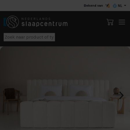
Bekend van
NL