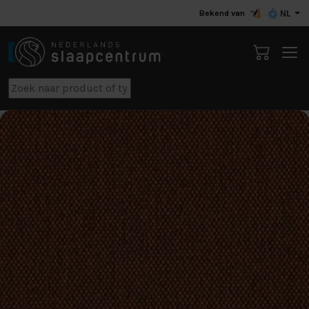
Bekend van
NL