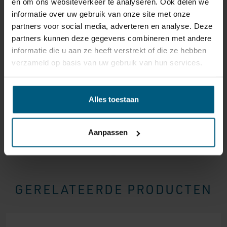
en om ons websiteverkeer te analyseren. Ook delen we
reden ook is, u heeft het recht uw bestelling tot
14
informatie over uw gebruik van onze site met onze
dagen na ontvangst zonder opgave van reden te
partners voor social media, adverteren en analyse. Deze
annuleren
. Behandel het product met zorg en zorg
partners kunnen deze gegevens combineren met andere
ervoor dat deze bij het retour sturen goed verpakt is.
informatie die u aan ze heeft verstrekt of die ze hebben
Mocht het product beschadigd zijn of is de verpakking
verzameld op basis van uw gebruik van hun services.
meer beschadigd dan nodig, dan kunnen we deze
waardevermindering van het product aan u
doorberekenen.
Alles toestaan
Aanpassen
GERELATEERDE PRODUCTEN