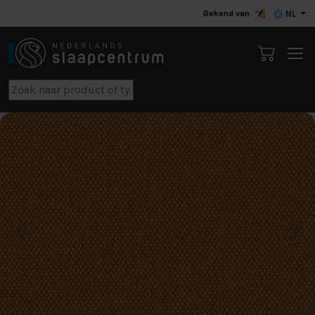
Bekend van
NL