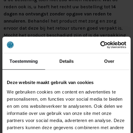
reden ook is, u heeft het recht uw bestelling tot
14
dagen na ontvangst zonder opgave van reden te
annuleren
. Behandel het product met zorg en zorg
ervoor dat deze bij het retour sturen goed verpakt is.
Mocht het product beschadigd zijn of is de verpakking
meer beschadigd dan nodig, dan kunnen we deze
waardevermindering van het product aan u
doorberekenen.
Toestemming
Details
Over
Deze website maakt gebruik van cookies
We gebruiken cookies om content en advertenties te
personaliseren, om functies voor social media te bieden
en om ons websiteverkeer te analyseren. Ook delen we
GERELATEERDE PRODUCTEN
informatie over uw gebruik van onze site met onze
partners voor social media, adverteren en analyse. Deze
partners kunnen deze gegevens combineren met andere