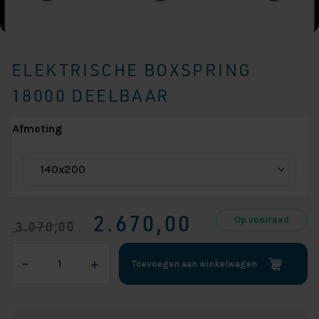
ELEKTRISCHE BOXSPRING
18000 DEELBAAR
Afmeting
2.670,00
Op voorraad
3.070,00
Oorspronkelijke
Huidige
Elektrische
prijs
prijs
–
+
Toevoegen aan winkelwagen
boxspring
was:
is:
18000
€ 3.070,00.
€ 2.670,00.
Deelbaar
aantal