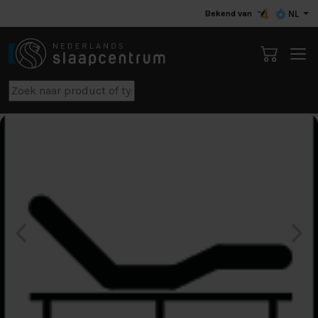
Bekend van
NL