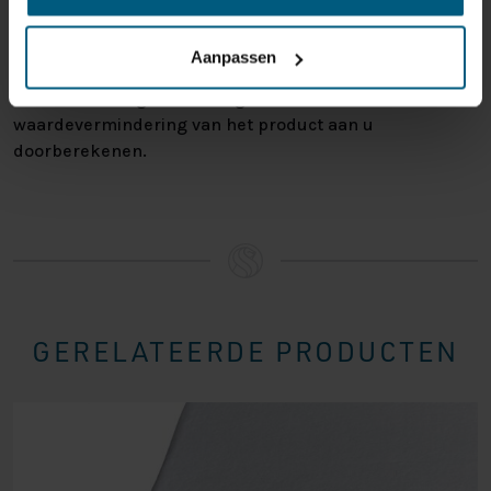
annuleren
. Behandel het product met zorg en zorg
ervoor dat deze bij het retour sturen goed verpakt is.
Aanpassen
Mocht het product beschadigd zijn of is de verpakking
meer beschadigd dan nodig, dan kunnen we deze
waardevermindering van het product aan u
doorberekenen.
GERELATEERDE PRODUCTEN