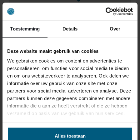
ONS RETOURBELEID
Toestemming
Details
Over
Gepersonaliseerde artikelen zoals
Deze website maakt gebruik van cookies
matrassen, bedbodems, topmatrassen en
We gebruiken cookies om content en advertenties te
boxspringsets vallen NIET onder de retour
personaliseren, om functies voor social media te bieden
regels en kunnen niet door ons retour
en om ons websiteverkeer te analyseren. Ook delen we
worden genomen.
informatie over uw gebruik van onze site met onze
partners voor social media, adverteren en analyse. Deze
partners kunnen deze gegevens combineren met andere
Het kan wel eens voorkomen dat u een bestelling
informatie die u aan ze heeft verstrekt of die ze hebben
retour wilt sturen. Wellicht omdat het product toch niet
verzameld op basis van uw gebruik van hun services.
bevalt of misschien dat er een andere reden is waarom
u de bestelling toch niet zou willen hebben. Wat de
reden ook is, u heeft het recht uw bestelling tot
14
Alles toestaan
dagen na ontvangst zonder opgave van reden te