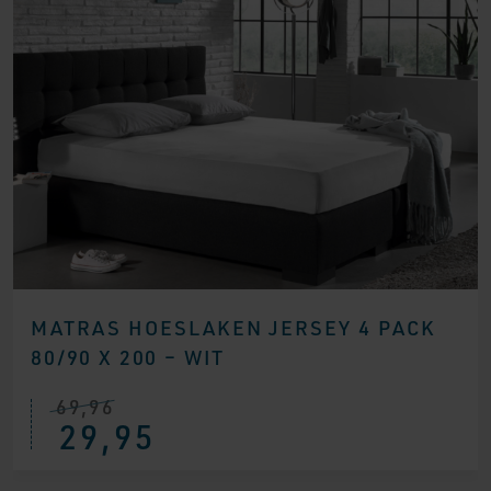
MATRAS HOESLAKEN JERSEY 4 PACK
80/90 X 200 – WIT
69,96
Oorspronkelijke
Huidige
29,95
prijs
prijs
was:
is:
€ 69,96.
€ 29,95.