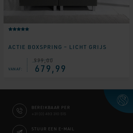
Gewaardeerd
1
5.00
op 5
ACTIE BOXSPRING – LICHT GRIJS
gebaseerd
op
klantbeoorde
ling
999,00
Oorspronkelijke
Huidige
679,99
prijs
prijs
VANAF:
was:
is:
€ 999,00.
€ 679,99.
CONTACT
BEREIKBAAR PER
+31 (0) 493 310 515
INFORMATIE
STUUR EEN E-MAIL