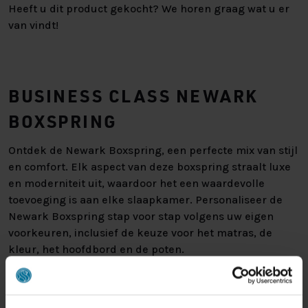
Heeft u dit product gekocht? We horen graag wat u er
van vindt!
BUSINESS CLASS NEWARK
BOXSPRING
Ontdek de Newark Boxspring, een perfecte mix van stijl
en comfort. Elk aspect van deze boxspring straalt luxe
en moderniteit uit, waardoor het een waardevolle
toevoeging is aan elke slaapkamer. Personaliseer de
Newark Boxspring stap voor stap volgens uw eigen
voorkeuren, inclusief de keuze voor het matras, de
kleur, het hoofdbord en de poten.
De Boxen