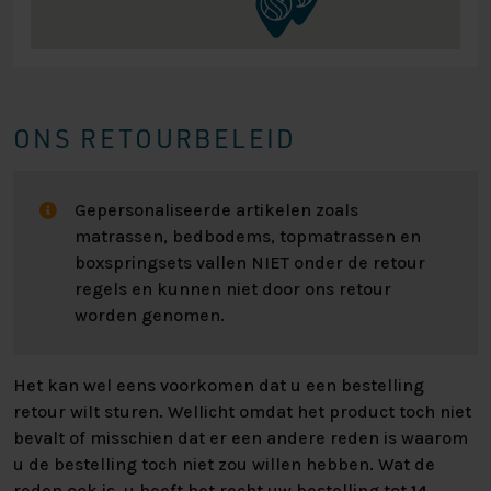
Kies uit verschillende potensets van 12 cm hoogte om
de Newark Boxspring aan te passen aan uw
persoonlijke smaak.
Elektrische Boxspring
ONS RETOURBELEID
Ervaar de ultieme luxe met de elektrische functie van
de Newark Boxspring, bedienbaar met draadloze
Gepersonaliseerde artikelen zoals
afstandsbedieningen terwijl u comfortabel ligt.
matrassen, bedbodems, topmatrassen en
boxspringsets vallen NIET onder de retour
Ontdek uw op maat gemaakte Newark Boxspring bij
regels en kunnen niet door ons retour
Nederlands Slaapcentrum. Bezoek onze vestigingen
worden genomen.
voor persoonlijk advies, bekijk het assortiment en stel
uw perfecte bed samen. Voor vragen of advies kunt u
vrijblijvend contact met ons opnemen. Bekijk alle
Het kan wel eens voorkomen dat u een bestelling
specificaties in het overzicht hiernaast of ga naar “zelf
retour wilt sturen. Wellicht omdat het product toch niet
samenstellen” voor alle mogelijkheden.
bevalt of misschien dat er een andere reden is waarom
u de bestelling toch niet zou willen hebben. Wat de
reden ook is, u heeft het recht uw bestelling tot
14