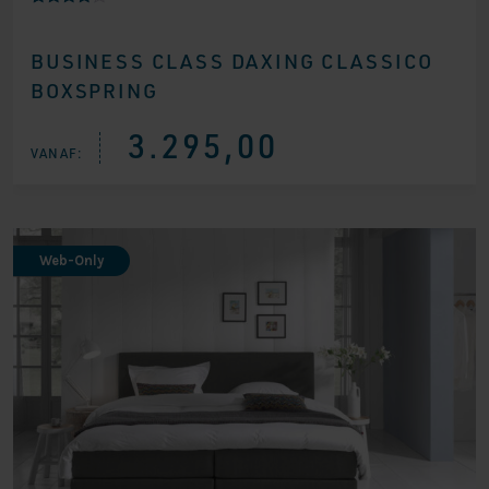
Gewaarde
7
erd
4.00
BUSINESS CLASS DAXING CLASSICO
op 5
gebaseer
BOXSPRING
d op
klantbeoo
rdelingen
3.295,00
VANAF:
Web-Only