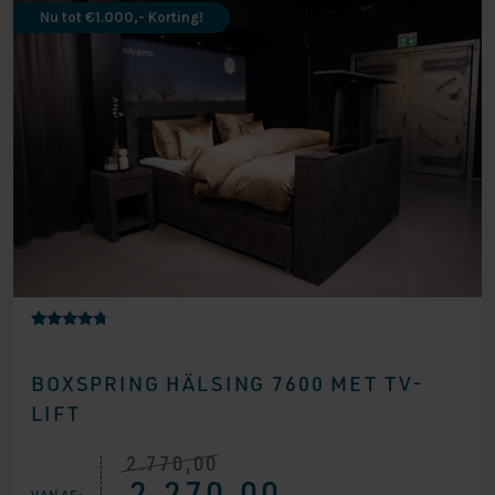
Nu tot €1.000,- Korting!
Gewaardee
20
rd
4.50
BOXSPRING HÄLSING 7600 MET TV-
op 5
gebaseerd
LIFT
op
klantbeoor
delingen
2.770,00
Oorspronkelijke
Huidige
2.270,00
prijs
prijs