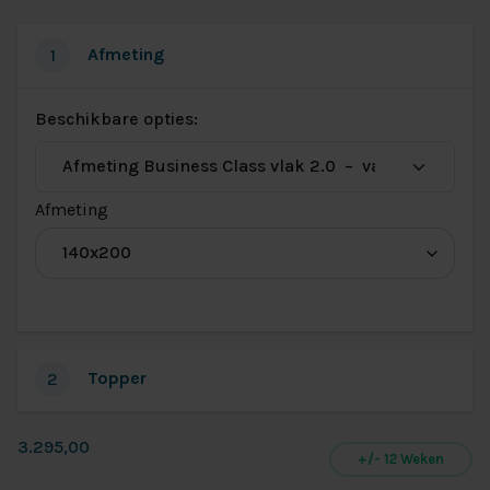
Afmeting
1
Beschikbare opties:
(voor
Afmeting
Afmeting
Business
Class
vlak
Topper
2
2.0)
3.295,00
+/- 12 Weken