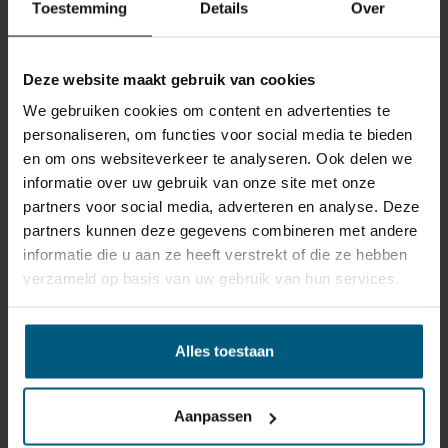
Toestemming
Details
Over
Ervaar maximaal slaapcomfort dankzij de pocketvering
boxen van de Newark Boxspring. De overvloedige losse
Lees meer
pockets in elke box passen perfect bij de contouren van
Deze website maakt gebruik van cookies
uw lichaam, waardoor u stabiel ligt. Deze pocketvering
boxen verminderen de kans op ongemak in de rug of
We gebruiken cookies om content en advertenties te
nek en bieden optimale ventilatie en langdurige
personaliseren, om functies voor social media te bieden
veerkracht.
en om ons websiteverkeer te analyseren. Ook delen we
informatie over uw gebruik van onze site met onze
Topmatrassen
partners voor social media, adverteren en analyse. Deze
De levering vindt plaats via een afspraak.
partners kunnen deze gegevens combineren met andere
Zodra wij de goederen kunnen leveren
Het standaard koudschuim topmatras van de Newark
informatie die u aan ze heeft verstrekt of die ze hebben
zullen wij u bellen voor een afspraak te
Boxspring heeft een open celstructuur voor
verzameld op basis van uw gebruik van hun services.
maken.
uitstekende ventilatie en vormvastheid. Elk topmatras
is doorgestikt met puur katoen, wat zorgt voor optimale
De boxspring wordt bij bezorging netjes
vochtregulatie en een comfortabele slaapomgeving.
Alles toestaan
thuisbezorgd op de begane grond. Bij
Kies voor een topmatras in talalay-latex voor een unieke
montage monteren wij de boxspring op de
combinatie van comfort en ondersteuning.
Aanpassen
gewenste plek. Hierna nemen wij alle
verpakking materialen weer mee terug,
Matrassen