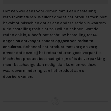
DE POTEN
Het kan wel eens voorkomen dat u een bestelling
Bij de Jazz Lounge boxspring heeft u de keuze uit
retour wilt sturen. Wellicht omdat het product toch niet
verschillende potensets. zo kiest u de set die het beste bij
bevalt of misschien dat er een andere reden is waarom
uw perfecte boxspring past! De poten zijn 12cm hoog.
u de bestelling toch niet zou willen hebben. Wat de
reden ook is, u heeft het recht uw bestelling tot
14
HET HOOFDBORD
dagen na ontvangst zonder opgave van reden te
annuleren
. Behandel het product met zorg en zorg
Deze boxspring is uitgevoerd met een strak
ervoor dat deze bij het retour sturen goed verpakt is.
gecapitonneerd hoofdbord. Het strakke, moderne design
Mocht het product beschadigd zijn of is de verpakking
zorgt ervoor dat deze tijdloze boxspring direct thuis is in
meer beschadigd dan nodig, dan kunnen we deze
iedere slaapkamer. Het hoofdbord is circa 115cm hoog en
waardevermindering van het product aan u
circa 10cm dik.
doorberekenen.
ELEKTRISCHE BOXSPRING
De Jazz Lounge Boxspring zou geen Businessclass
Boxspring zijn zonder een beetje luxe. Dit zien we terug in
de draadloze afstandsbedieningen waarmee u de