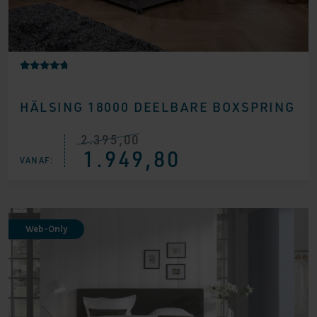
Gewaardeer
11
d
4.55
HÄLSING 18000 DEELBARE BOXSPRING
op 5
gebaseerd
op
klantbeoord
2.395,00
Oorspronkelijke
Huidige
elingen
1.949,80
prijs
prijs
VANAF:
was:
is:
€ 2.395,00.
€ 1.949,80.
Web-Only