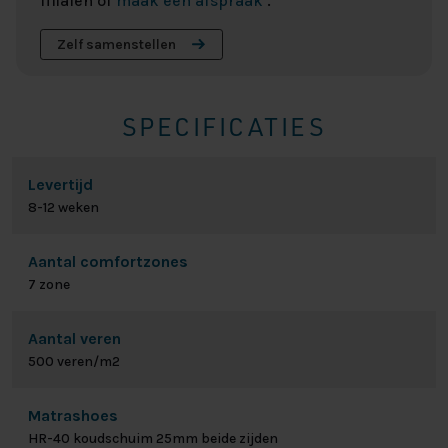
filialen of
maak een afspraak
.
Zelf samenstellen
SPECIFICATIES
Levertijd
8-12 weken
Aantal comfortzones
7 zone
Aantal veren
500 veren/m2
Matrashoes
HR-40 koudschuim 25mm beide zijden