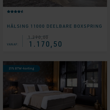
Gewaardee
7
rd
4.29
HÄLSING 11000 DEELBARE BOXSPRING
op 5
gebaseer
d op
klantbeoor
1.290,00
Oorspronkelijke
Huidige
delingen
1.170,50
prijs
prijs
VANAF:
was:
is:
€ 1.290,00.
€ 1.170,50.
21% BTW-korting