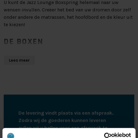
U kunt de Jazz Lounge Boxspring helemaal naar uw
wensen invullen. Creëer het bed van uw dromen door zelf
onder andere de matrassen, het hoofdbord en de kleur uit
te kiezen!
DE BOXEN
Met dank aan de topkwaliteit pocketvering boxen van
Lees meer
deze boxspring geniet u van optimaal slaapcomfort. De
pocketveringboxen, die bestaan uit een groot aantal losse
pockets, zorgen er namelijk voor dat de veren zich mee
kunnen vormen met uw lichaam. Op deze manier ligt u zo
stabiel mogelijk, en worden een verkeerde lighouding en
de daaruit volgende fysieke klachten voorkomen. De
boxen verliezen hun veerkracht niet en ventileren
De levering vindt plaats via een afspraak.
optimaal, waardoor de boxspring heel erg lang meegaat.
Zodra wij de goederen kunnen leveren
zullen wij u bellen voor een afspraak te
DE MATRASSEN
maken.