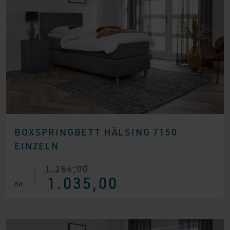
BOXSPRINGBETT HÄLSING 7150
EINZELN
1.254,00
Ursprünglicher
Aktueller
1.035,00
Preis
Preis
AB:
war:
ist:
€ 1.254,00
€ 1.035,00.