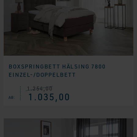
BOXSPRINGBETT HÄLSING 7800
EINZEL-/DOPPELBETT
1.254,00
Ursprünglicher
Aktueller
1.035,00
Preis
Preis
AB:
war:
ist:
€ 1.254,00
€ 1.035,00.