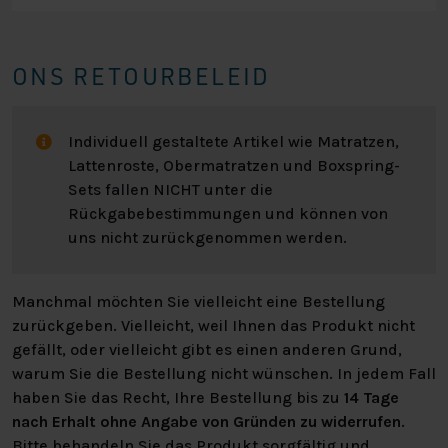
Fragen oder Beratung kannst du uns gerne
kontaktieren. Sieh dir alle Spezifikationen in der
Übersicht auf der rechten Seite an oder geh zu “Stell dir
ONS RETOURBELEID
dein eigenes zusammen” für alle Möglichkeiten.
Individuell gestaltete Artikel wie Matratzen,
Lattenroste, Obermatratzen und Boxspring-
Sets fallen NICHT unter die
Rückgabebestimmungen und können von
uns nicht zurückgenommen werden.
Manchmal möchten Sie vielleicht eine Bestellung
zurückgeben. Vielleicht, weil Ihnen das Produkt nicht
gefällt, oder vielleicht gibt es einen anderen Grund,
warum Sie die Bestellung nicht wünschen. In jedem Fall
haben Sie das Recht, Ihre Bestellung bis zu
14 Tage
nach Erhalt ohne Angabe von Gründen zu widerrufen
.
Bitte behandeln Sie das Produkt sorgfältig und