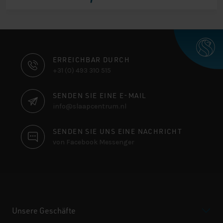
war:
ist:
€ 1.254,00
€ 1.035,00.
KONTAKTINFORMATIONEN
ERREICHBAR DURCH
+31 (0) 493 310 515
SENDEN SIE EINE E-MAIL
info@slaapcentrum.nl
SENDEN SIE UNS EINE NACHRICHT
von Facebook Messenger
Unsere Geschäfte