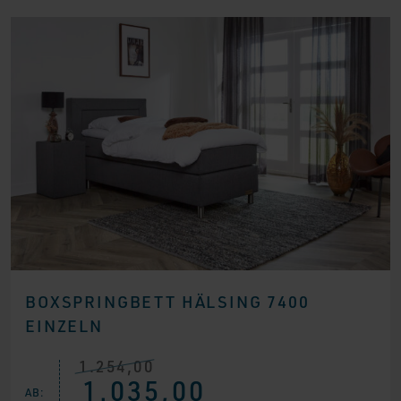
BOXSPRINGBETT HÄLSING 7400
EINZELN
1.254,00
Ursprünglicher
Aktueller
1.035,00
Preis
Preis
AB: