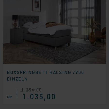
BOXSPRINGBETT HÄLSING 7900
EINZELN
1.254,00
Ursprünglicher
Aktueller
1.035,00
Preis
Preis
AB:
war:
ist:
€ 1.254,00
€ 1.035,00.