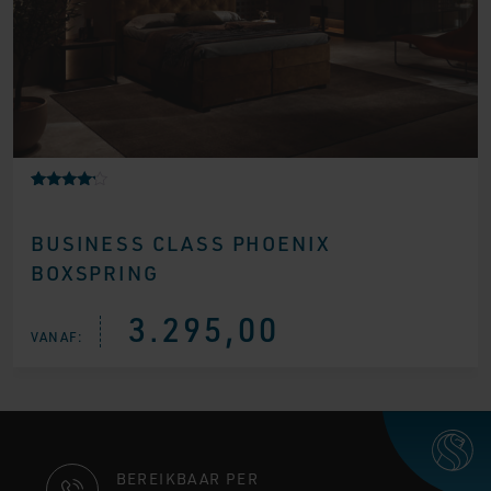
Gewaarde
2
erd
4.00
BUSINESS CLASS PHOENIX
op 5
gebaseer
BOXSPRING
d op
klantbeoo
rdelingen
3.295,00
VANAF:
CONTACT
BEREIKBAAR PER