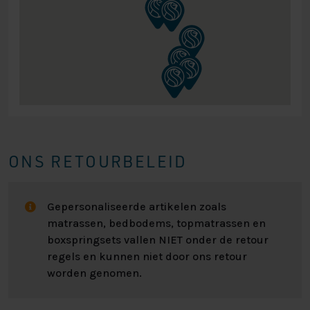
7700 boxspring nog verder personaliseren. Standaard
zitten meerdere hoofdborden inbegrepen bij de prijs
van het bed. Enkele hoofdborden hebben een hogere
prijs, doordat de productie van deze borden
arbeidsintensiever is. Het hoofdbord is +/- 110cm hoog
en +/- 13cm dik.
De perfecte op maat gemaakte boxspring vindt u
natuurlijk bij Nederlands Slaapcentrum. Wilt u ons
assortiment met eigen ogen komen bekijken, heeft u
ONS RETOURBELEID
behoefte aan persoonlijk advies of heeft u andere
vragen? Dan bent u altijd van harte welkom om langs
te komen in één van onze vestigingen!
Gepersonaliseerde artikelen zoals
matrassen, bedbodems, topmatrassen en
Kijk voor alle specificaties in het overzicht hiernaast.
boxspringsets vallen NIET onder de retour
Heeft U interesse? Kijk bij “zelf samenstellen” voor alle
regels en kunnen niet door ons retour
mogelijkheden om uw perfecte bed samen te stellen!
worden genomen.
Neem voor vragen of advies vrijblijvend contact met ons
op.