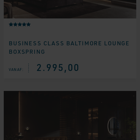
Gewaardeerd
1
5.00
op 5
BUSINESS CLASS BALTIMORE LOUNGE
gebaseerd
op
BOXSPRING
klantbeoorde
ling
2.995,00
VANAF: