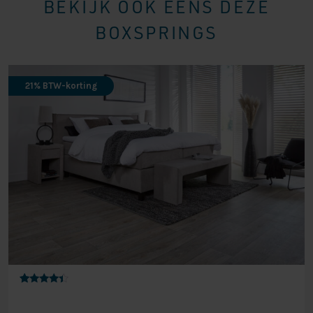
BEKIJK OOK EENS DEZE
BOXSPRINGS
21% BTW-korting
Gewaarde
19
erd
4.16