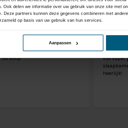
. Ook delen we informatie over uw gebruik van onze site met on
e. Deze partners kunnen deze gegevens combineren met andere i
erzameld op basis van uw gebruik van hun services.
Carla H
6-7-2025
Jochem Kan
Aanpassen
Heel fijn bed, en goed services en
De kleur d
verkoop
viel super
slaapkame
heerlijk!