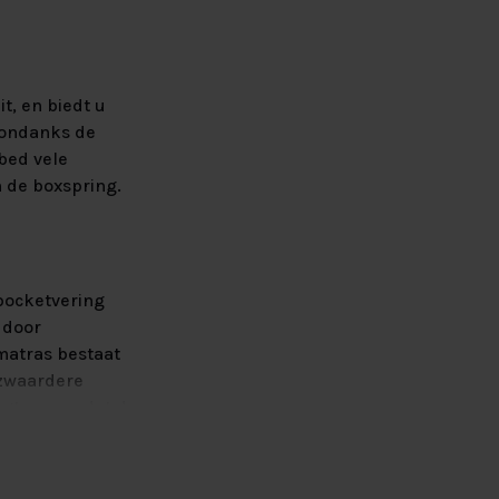
t, en biedt u
s ondanks de
 bed vele
 de boxspring.
pocketvering
 door
matras bestaat
 zwaardere
gt ervoor dat de
in uw boxspring.
kend ventileren.