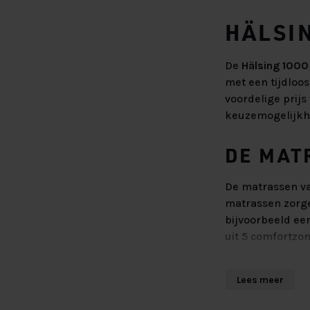
HÄLSI
De
Hälsing 1000
met een tijdloos
voordelige prijs
keuzemogelijkhe
DE MAT
De matrassen va
matrassen zorgen
bijvoorbeeld ee
uit 5 comfortzo
plekken van het
ruggenwervel re
Lees meer
De matrassen zi