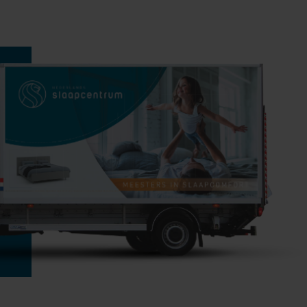
slaapt in uw
een dikte van
sche hoes van
bieden u een
igt en minder
 van een goede
 van uw
tileren