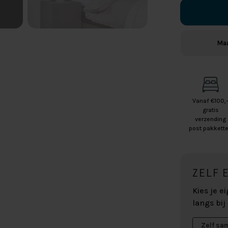
Maa
Vanaf €100,
gratis
verzending
post pakkett
ZELF 
Kies je 
langs bij
Zelf sa