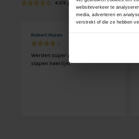
4.1/5
gebaseerd op 22 reviews
websiteverkeer te analyseren
media, adverteren en analys
verstrekt of die ze hebben v
Robert Huzen
25-8-2025
Werden super geholpen en
slapen heerlijk.