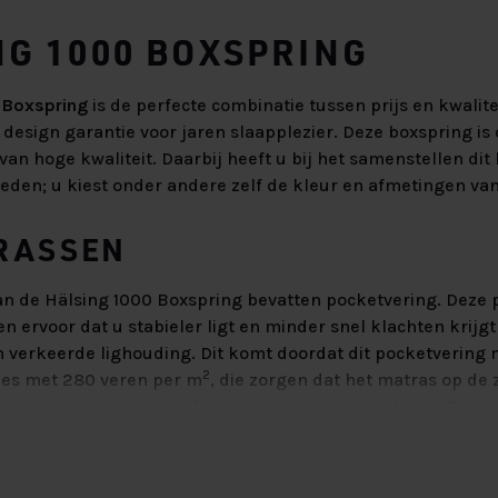
NG 1000 BOXSPRING
 Boxspring
is de perfecte combinatie tussen prijs en kwalitei
 design garantie voor jaren slaapplezier. Deze boxspring i
 van hoge kwaliteit. Daarbij heeft u bij het samenstellen dit
den; u kiest onder andere zelf de kleur en afmetingen van
RASSEN
n de Hälsing 1000 Boxspring bevatten pocketvering. Deze 
 ervoor dat u stabieler ligt en minder snel klachten krijgt
n verkeerde lighouding. Dit komt doordat dit pocketvering 
2
nes met 280 veren per m
, die zorgen dat het matras op de
 lichaam meer meegeeft dan op de lichtere plekken. Dit zor
cht ligt en u daardoor stabiel en comfortabel kunt slapen 
jn afgedekt met een SG-35 koudschuim waardoor zij uitste