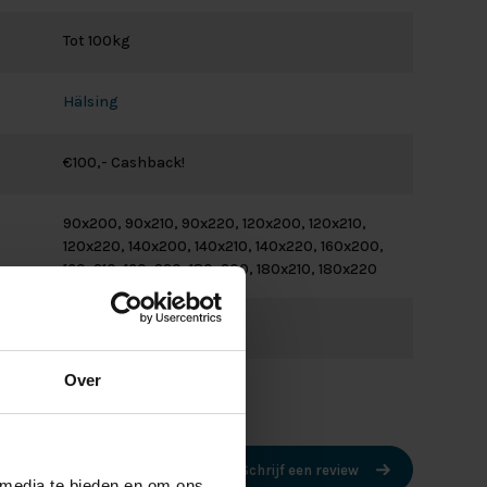
Tot 100kg
Hälsing
€100,- Cashback!
90x200, 90x210, 90x220, 120x200, 120x210,
120x220, 140x200, 140x210, 140x220, 160x200,
160x210, 160x220, 180x200, 180x210, 180x220
Over
Schrijf een review
 media te bieden en om ons