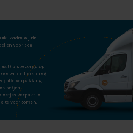
MATRASSEN
iedt u een extra laagje comfort, waardoor u nóg lekkerder 
topmatras, of topper, is gemaakt van koudschuim en heeft 
aarbij beschikt de topper over een dubbeldoek antiallergi
aak. Zodra wij de
es van het topmatras is chemisch wasbaar bij de stomerij.
bellen voor een
tjes thuisbezorgd op
 Boxspring beschikt over harde houten boxen. Deze boxen 
ren wij de boxspring
 comfortabele ondergrond. Dit zorgt ervoor dat u stabieler l
ij alle verpakking
achten krijgt. Zo bent u ook met de houten boxen verzekerd
es netjes
harde houten boxen bent u ervan verzekerd dat u langdurig
 netjes verpakt in
enieten. Zij verliezen hun veerkracht namelijk niet, en ven
de te voorkomen.