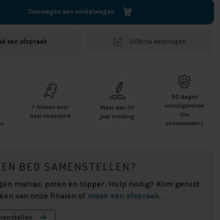
Toevoegen aan winkelwagen
k een afspraak
Offerte aanvragen
90 dagen
-
omruilgarantie
7 filialen door
Meer dan 30
(zie
heel nederland
jaar ervaring
voorwaarden)
en
EEN BED SAMENSTELLEN?
eigen matras, poten en topper. Hulp nodig? Kom gerust
 een van onze filialen of
maak een afspraak
.
menstellen