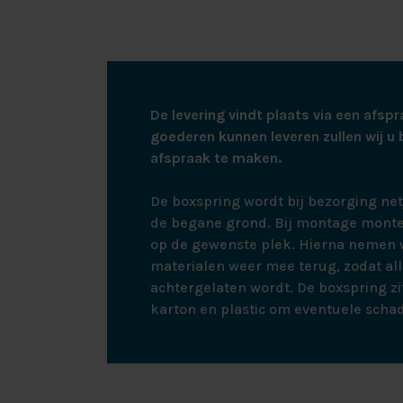
DE TOP
Een topmatras b
boxspring. Het 
ongeveer 5cm. D
De levering vindt plaats via een afspr
200 gram. De ho
goederen kunnen leveren zullen wij u 
afspraak te maken.
DE BOX
De boxspring wordt bij bezorging ne
De Hälsing 1000
de begane grond. Bij montage monte
stevige, uiterst
op de gewenste plek. Hierna nemen w
snel fysieke kl
materialen weer mee terug, zodat all
nachtrust. Bij 
achtergelaten wordt. De boxspring zit
boxspring kunt g
karton en plastic om eventuele scha
uitstekend.