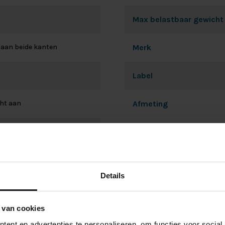
Max belastbaar gewicht
 aan beide kanten
Merk
Label
cht aan
Afmeting
EAN
oek anti-allergisch
Details
 van cookies
ent en advertenties te personaliseren, om functies voor social