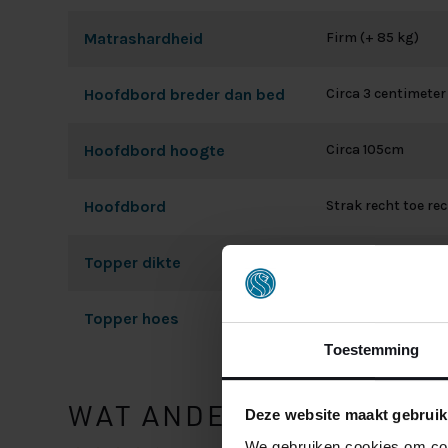
Matrashardheid
Firm (+ 85 kg)
Hoofdbord breder dan bed
Circa 3 centimeter
Hoofdbord hoogte
Circa 105cm
Hoofdbord
Strak recht toe re
Topper dikte
Circa 5cm
Topper hoes
200 grams dubbeld
Toestemming
WAT ANDERE ZEGGEN
Deze website maakt gebruik
We gebruiken cookies om cont