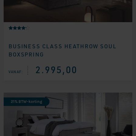
Gewaarde
1
erd
4.00
BUSINESS CLASS HEATHROW SOUL
op 5
gebaseer
BOXSPRING
d op
klantbeoo
rdeling
2.995,00
VANAF:
21% BTW-korting