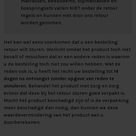
matrassen, bedbodems, topmatrassen en
stofstalen, dan kunt u langs gaan in een van onze
boxspringsets vallen NIET onder de retour
winkels. U kunt altijd de kleur bestellen zoals
regels en kunnen niet door ons retour
afgebeeld op de foto, deze zetten wij er als keuze in.
worden genomen.
Kleur zoals op de foto: Relax Dolphin 180
Het kan wel eens voorkomen dat u een bestelling
retour wilt sturen. Wellicht omdat het product toch niet
De perfecte op maat gemaakte boxspring vindt u
bevalt of misschien dat er een andere reden is waarom
natuurlijk bij Nederlands Slaapcentrum. Wilt u ons
u de bestelling toch niet zou willen hebben. Wat de
assortiment met eigen ogen komen bekijken, heeft u
reden ook is, u heeft het recht uw bestelling tot
14
behoefte aan persoonlijk advies of heeft u andere
dagen na ontvangst zonder opgave van reden te
vragen? Dan bent u altijd van harte welkom om langs
annuleren
. Behandel het product met zorg en zorg
te komen in één van onze vestigingen!
ervoor dat deze bij het retour sturen goed verpakt is.
Mocht het product beschadigd zijn of is de verpakking
Kijk voor alle specificaties in het overzicht hiernaast.
meer beschadigd dan nodig, dan kunnen we deze
Heeft U interesse? Kijk bij “zelf samenstellen” voor alle
waardevermindering van het product aan u
mogelijkheden om uw perfecte bed samen te stellen!
doorberekenen.
Neem voor vragen of advies vrijblijvend contact met ons
op.