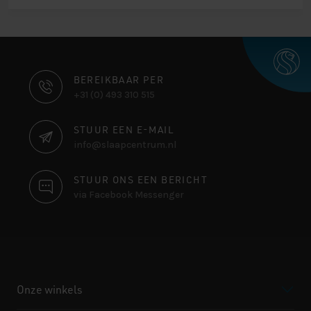
€ 2.445,00.
€ 2.041,80.
CONTACT
BEREIKBAAR PER
+31 (0) 493 310 515
INFORMATIE
STUUR EEN E-MAIL
info@slaapcentrum.nl
STUUR ONS EEN BERICHT
via Facebook Messenger
Onze winkels