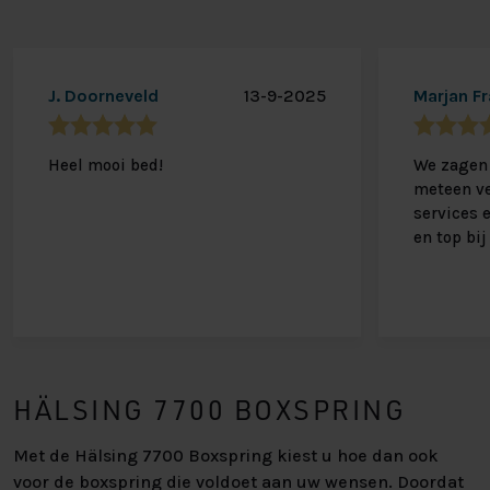
J. Doorneveld
13-9-2025
Marjan F
Heel mooi bed!
We zagen 
meteen ve
services 
en top bij
HÄLSING 7700 BOXSPRING
Met de Hälsing 7700 Boxspring kiest u hoe dan ook
voor de boxspring die voldoet aan uw wensen. Doordat