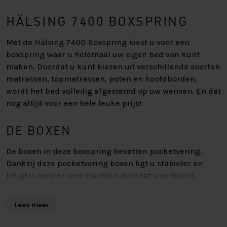
HÄLSING 7400 BOXSPRING
Met de Hälsing 7400 Boxspring kiest u voor een
boxspring waar u helemaal uw eigen bed van kunt
maken. Doordat u kunt kiezen uit verschillende soorten
matrassen, topmatrassen, poten en hoofdborden,
wordt het bed volledig afgestemd op uw wensen. En dat
nog altijd voor een hele leuke prijs!
DE BOXEN
De boxen in deze boxspring bevatten pocketvering.
Dankzij deze pocketvering boxen ligt u stabieler en
krijgt u minder snel klachten doordat u verkeerd
gelegen heeft. De box bestaat namelijk uit allemaal
losse pockets, waardoor de veren meebewegen met de
Lees meer
vorm van het lichaam. Bijkomende voordelen zijn dat
de pocketvering box uitstekend ventileert en dat deze