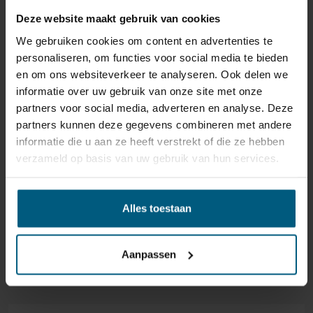
matras dat het beste bij u past.
Deze website maakt gebruik van cookies
HET TOPMATRAS
We gebruiken cookies om content en advertenties te
personaliseren, om functies voor social media te bieden
Het topmatras, ofwel de topper, zorgt ervoor dat u nóg
en om ons websiteverkeer te analyseren. Ook delen we
comfortabeler ligt in uw boxspring. Daarbij vormt dit
informatie over uw gebruik van onze site met onze
extra matras een beschermlaag voor de onderliggende
partners voor social media, adverteren en analyse. Deze
matrassen, waardoor deze langer meegaan. Het
partners kunnen deze gegevens combineren met andere
topmatras zelf is 8cm dik en heeft een dubbeldoek
informatie die u aan ze heeft verstrekt of die ze hebben
antiallergische hoes. Deze vederlichte hoes is wasbaar
verzameld op basis van uw gebruik van hun services.
bij chemisch wasbaar bij de stomerij. Dankzij ons ruime
BINNNEN EEN STRAAL VAN 40KM
assortiment in topmatrassen vindt u altijd het matras
OM ELK FILIAAL BEZORGEN &
waarop u het lekkerst ligt. U kunt kiezen uit
Alles toestaan
topmatrassen uitgevoerd in traagschuim, gel-foam,
MONTEREN WIJ
pulse-latex of talalay-latex.
BOXSPRING/BEDDEN BOVEN
Aanpassen
DE POTEN
€1000,- GRATIS.
Dat u de Hälsing 7000 Boxspring helemaal zelf kunt