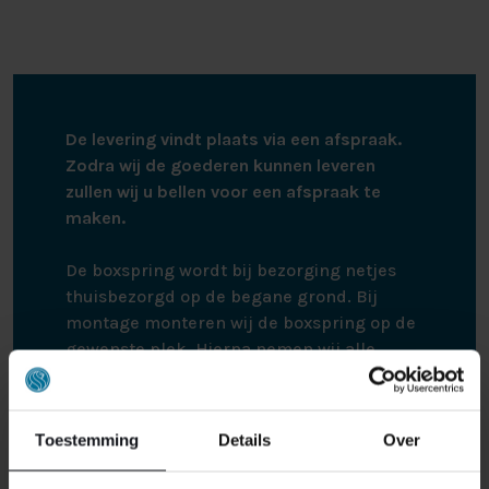
zijn veerkracht behoudt. Hierdoor geniet u lange tijd
van een boxspring van de bovenste plank.
DE MATRASSEN
De levering vindt plaats via een afspraak.
Denkt u aan een matras dat u perfecte ondersteuning
Zodra wij de goederen kunnen leveren
en maximaal comfort biedt terwijl u slaapt, dan denkt u
zullen wij u bellen voor een afspraak te
aan het pocketvering matras van de Hälsing 7400. Dit
maken.
matras bestaat namelijk uit 9 comfortzones. deze
zorgen ervoor dat het matras zich optimaal om uw
De boxspring wordt bij bezorging netjes
lichaam kan vormen, dit ter hoogte van uw rug, heupen
thuisbezorgd op de begane grond. Bij
en schouders. Doordat de pocketvering matrassen zijn
montage monteren wij de boxspring op de
afgedekt met HR-40 koudschuim, beschikken zij over
gewenste plek. Hierna nemen wij alle
uitstekende ventilatie. Deze matrassen zijn
verpakking materialen weer mee terug,
verkrijgbaar in drie types; het soft matras voor
zodat alles netjes achtergelaten wordt. De
personen van 75kg of minder, het medium matras voor
boxspring zit netjes verpakt in karton en
mensen van 85kg of minder, en het firm matras voor
Toestemming
Details
Over
plastic om eventuele schade te voorkomen.
mensen vanaf 85kg. Zo kiest u zelf het pocketvering