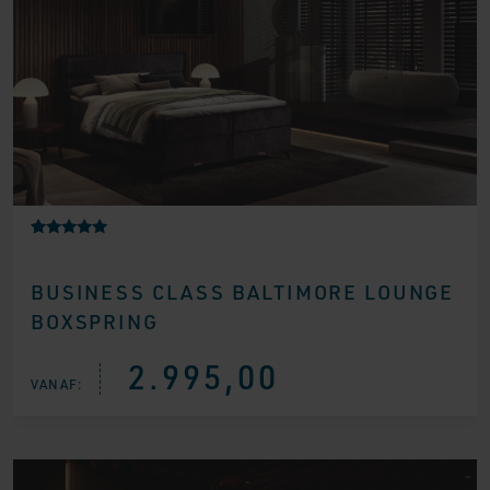
Gewaardeerd
1
5.00
op 5
BUSINESS CLASS BALTIMORE LOUNGE
gebaseerd
op
BOXSPRING
klantbeoorde
ling
2.995,00
VANAF: