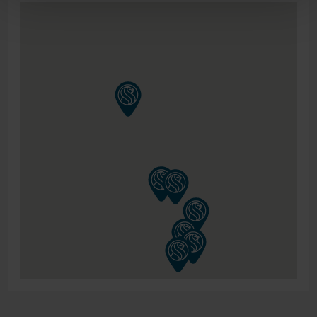
samenstellen, geldt ook voor de poten van deze
boxspring. In ons assortiment vindt u namelijk een
mooie selectie potensets. Heeft u een landelijke sfeer in
uw slaapkamer, gaat u liever voor chique of juist lekker
strak? Kies de set die het beste bij uw wensen aansluit!
HET HOOFDBORD
Bij deze boxspring heeft u de keuze uit meerdere
hoofdborden. Hierdoor kunt u uw Hälsing 7000
boxspring dus nog verder personaliseren. Standaard
zitten meerdere hoofdborden al inbegrepen bij de prijs
van het bed. Het hoofdbord is ongeveer 115cm hoog en
ongeveer 13cm dik. Enkele hoofdborden hebben een
hogere prijs, doordat de productie van deze borden
arbeidsintensiever is.
KLEUR