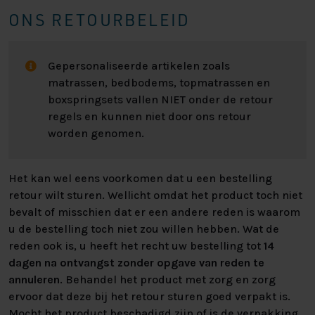
Op onze webshop kunt u kiezen uit 2 stofsoorten, dit
ONS RETOURBELEID
zijn onze meest verkochten stoffen. U heeft de keuze
uit een stevige stof variant genaamd: Inari of u kunt
kiezen uit een makkelijk afneembare stof genaamd:
Gepersonaliseerde artikelen zoals
Preston. Wilt u meerdere stoffen bekijken van andere
matrassen, bedbodems, topmatrassen en
stofstalen, dan kunt u langs gaan in een van onze
boxspringsets vallen NIET onder de retour
winkels. U kunt altijd de kleur bestellen zoals
regels en kunnen niet door ons retour
afgebeeld op de foto, deze zetten wij er als keuze in.
worden genomen.
De perfecte op maat gemaakte boxspring vindt u
Het kan wel eens voorkomen dat u een bestelling
natuurlijk bij Nederlands Slaapcentrum. Wilt u ons
retour wilt sturen. Wellicht omdat het product toch niet
assortiment met eigen ogen komen bekijken, heeft u
bevalt of misschien dat er een andere reden is waarom
behoefte aan persoonlijk advies of heeft u andere
u de bestelling toch niet zou willen hebben. Wat de
vragen? Dan bent u altijd van harte welkom om langs
reden ook is, u heeft het recht uw bestelling tot
14
te komen in één van onze vestigingen!
dagen na ontvangst zonder opgave van reden te
annuleren
. Behandel het product met zorg en zorg
Kijk voor alle specificaties in het overzicht hiernaast.
ervoor dat deze bij het retour sturen goed verpakt is.
Heeft U interesse? Kijk bij “zelf samenstellen” voor alle
Mocht het product beschadigd zijn of is de verpakking