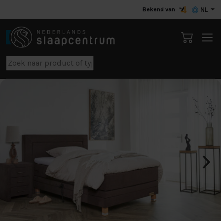
Bekend van
NL