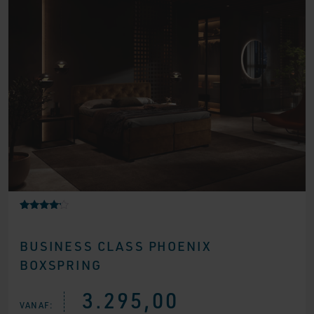
Gewaarde
2
erd
4.00
BUSINESS CLASS PHOENIX
op 5
gebaseer
BOXSPRING
d op
klantbeoo
rdelingen
3.295,00
VANAF: