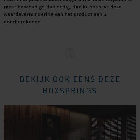
mogelijkheden om uw perfecte bed samen te stellen!
meer beschadigd dan nodig, dan kunnen we deze
Neem voor vragen of advies vrijblijvend contact met ons
waardevermindering van het product aan u
op.
doorberekenen.
BEKIJK OOK EENS DEZE
BOXSPRINGS