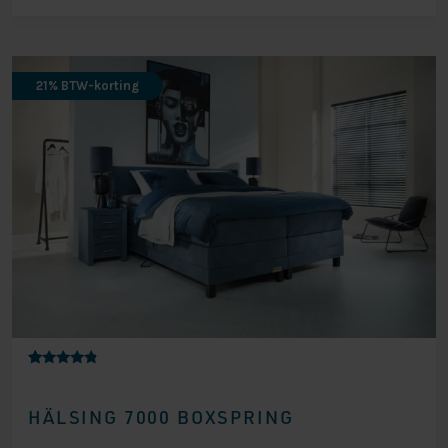
21% BTW-korting
Gewaardeer
20
d
4.60
HÄLSING 7000 BOXSPRING
op 5
gebaseerd
op