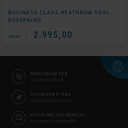
Gewaarde
1
erd
4.00
BUSINESS CLASS HEATHROW SOUL
op 5
gebaseer
BOXSPRING
d op
klantbeoo
rdeling
2.995,00
VANAF:
CONTACT
BEREIKBAAR PER
+31 (0) 493 310 515
INFORMATIE
STUUR EEN E-MAIL
info@slaapcentrum.nl
STUUR ONS EEN BERICHT
via Facebook Messenger