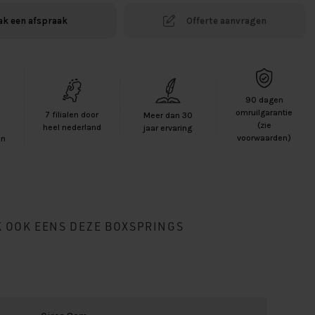
k een afspraak
Offerte aanvragen
90 dagen
-
omruilgarantie
7 filialen door
Meer dan 30
(zie
heel nederland
jaar ervaring
voorwaarden)
en
K OOK EENS DEZE BOXSPRINGS