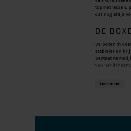
van kunt maken.
topmatrassen, p
dat nog altijd vo
DE BOX
De boxen in dez
stabieler en kri
bestaat namelij
van het lichaam
en dat deze zijn
bovenste plank.
Lees meer
DE MAT
Denkt u aan een
slaapt, dan den
namelijk uit 9 
lichaam kan vor