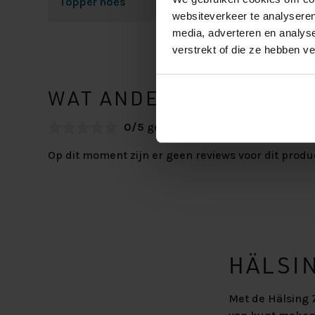
Topper hoes
320 grams dubbeld
websiteverkeer te analyseren
media, adverteren en analys
verstrekt of die ze hebben v
WAT ANDERE ZEGGEN
0/5
gebaseerd op 0 reviews
Op dit moment zijn er geen reviews voor dit produ
HÄLSI
Met de Hälsing 