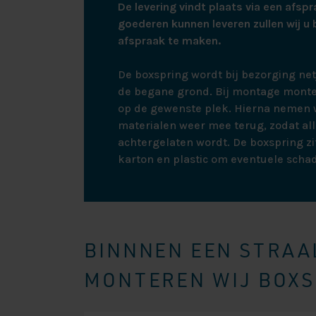
De levering vindt plaats via een afspr
pocketvering ma
goederen kunnen leveren zullen wij u 
uitstekende vent
afspraak te maken.
personen van 75
firm matras voo
De boxspring wordt bij bezorging ne
bij u past.
de begane grond. Bij montage monte
op de gewenste plek. Hierna nemen w
HET TO
materialen weer mee terug, zodat all
achtergelaten wordt. De boxspring zit
Het topmatras, o
karton en plastic om eventuele scha
Daarbij vormt d
waardoor deze l
antiallergische 
stomerij. Dankzi
het lekkerst lig
BINNNEN EEN STRAAL
pulse-latex of ta
MONTEREN WIJ BOXSP
DE POT