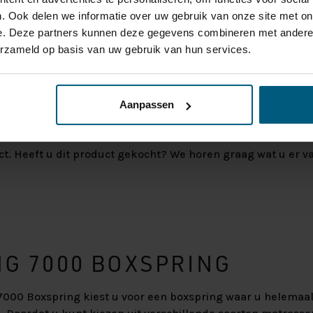
oek anti-allergisch
. Ook delen we informatie over uw gebruik van onze site met on
EAN
e. Deze partners kunnen deze gegevens combineren met andere i
erzameld op basis van uw gebruik van hun services.
Aanpassen
ct. Heeft u dit product gekocht? We horen graag wat u er va
NG 7000 BOXSPRING
7000 Boxspring kiest u voor een boxspring waar u helemaa