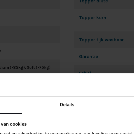
Topper dikte
Topper kern
Topper tijk wasbaar
m
Garantie
dium (-85kg), Soft (-75kg)
Label
ide kanten
Afmeting
Details
In/uitstap Hoogte
cht aan
 van cookies
ent en advertenties te personaliseren, om functies voor social