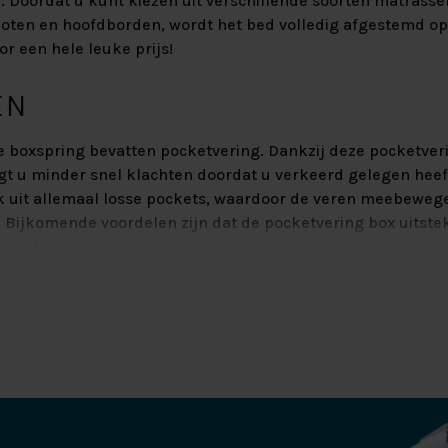
 Doordat u kunt kiezen uit verschillende soorten matrasse
oten en hoofdborden, wordt het bed volledig afgestemd o
or een hele leuke prijs!
EN
e boxspring bevatten pocketvering. Dankzij deze pocketveri
jgt u minder snel klachten doordat u verkeerd gelegen heef
k uit allemaal losse pockets, waardoor de veren meebewe
. Bijkomende voordelen zijn dat de pocketvering box uitste
 veerkracht behoudt. Hierdoor geniet u lange tijd van een 
RASSEN
 matras dat u perfecte ondersteuning en maximaal comfort 
kt u aan het pocketvering matras van de Hälsing 7000. Dit 
comfortzones. deze zorgen ervoor dat het matras zich optim
men, dit ter hoogte van uw rug, heupen en schouders. Door