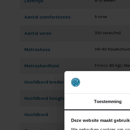
Levertijd
8-12 weken
Aantal comfortzones
9 zone
Aantal veren
320 veren/m2
Matrashoes
HR-40 Koudschui
Matrashardheid
Firm (+ 85 kg), Me
Hoofdbord breder dan bed
Circa 10cm aan be
Hoofdbord hoogte
Circa 115cm
Toestemming
Hoofdbord
Strak recht toe re
Deze website maakt gebruik
We gebruiken cookies om cont