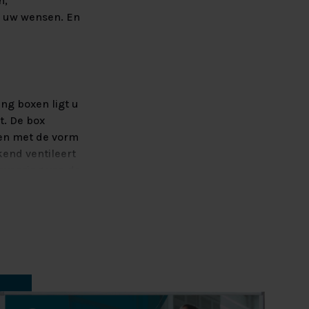
n,
p uw wensen. En
ng boxen ligt u
t. De box
gen met de vorm
kend ventileert
boxspring van de
biedt terwijl u
matras bestaat
aal om uw
dat de