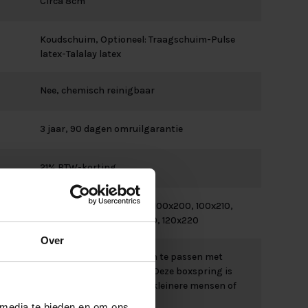
Circa 8cm
Koudschuim, Optioneel: Traagschuim-Pulse
latex-Talalay latex
Nee, chemisch reinigbaar
3 jaar, 90 dagen omruilgarantie
21% BTW-korting
90x200, 90x210, 90x220, 100x200, 100x210,
100x220, 120x200, 120x210, 120x220
Over
Circa 63cm (eventueel aan te passen met
lagere poten naar 57cm) Deze boxspring is
speciaal aangepast voor kleinere mensen of
senioren.
 media te bieden en om ons