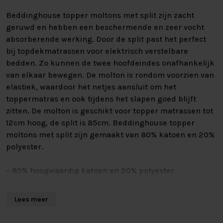
Beddinghouse topper moltons met split zijn zacht
geruwd en hebben een beschermende en zeer vocht
absorberende werking. Door de split past het perfect
bij topdekmatrassen voor elektrisch verstelbare
bedden. Zo kunnen de twee hoofdeindes onafhankelijk
van elkaar bewegen. De molton is rondom voorzien van
elastiek, waardoor het netjes aansluit om het
toppermatras en ook tijdens het slapen goed blijft
zitten. De molton is geschikt voor topper matrassen tot
12cm hoog, de split is 85cm. Beddinghouse topper
moltons met split zijn gemaakt van 80% katoen en 20%
polyester.
– 80% hoogwaardig katoen en 20% polyester
– Zeer vocht absorberende werking
Lees meer
– Wassen tot 60 graden, geschikt voor de