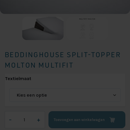
BEDDINGHOUSE SPLIT-TOPPER
MOLTON MULTIFIT
Textielmaat
Beddinghouse
–
+
Toevoegen aan winkelwagen
Split-
topper