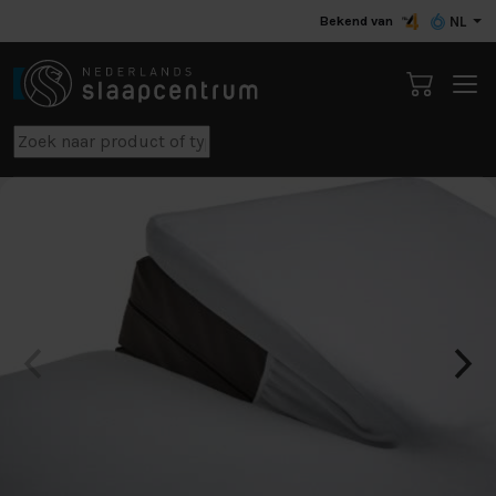
Bekend van
NL