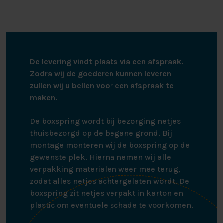
droogtrommel en hoeft niet gestreken te worden
– Rondom voorzien van elastiek en blijft daardoor goed
om het matras zitten
De levering vindt plaats via een afspraak.
– Geschikt voor toppermatrassen tot 12 cm
Zodra wij de goederen kunnen leveren
zullen wij u bellen voor een afspraak te
– De lengte van de split is 85 cm.
maken.
De boxspring wordt bij bezorging netjes
thuisbezorgd op de begane grond. Bij
montage monteren wij de boxspring op de
gewenste plek. Hierna nemen wij alle
verpakking materialen weer mee terug,
zodat alles netjes achtergelaten wordt. De
boxspring zit netjes verpakt in karton en
plastic om eventuele schade te voorkomen.