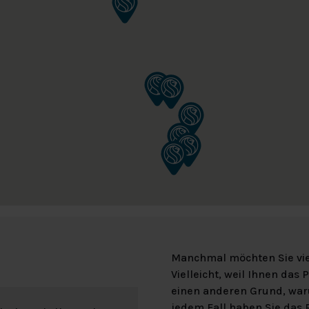
Manchmal möchten Sie vie
Vielleicht, weil Ihnen das P
einen anderen Grund, waru
jedem Fall haben Sie das 