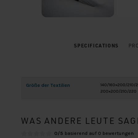
SPECIFICATIONS
PR
Größe der Textilien
140/160×200/210/2
200×200/210/220
WAS ANDERE LEUTE SAG
0/5
basierend auf 0 bewertungen