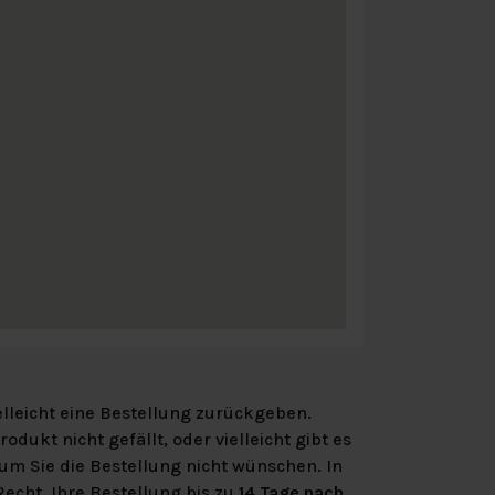
lleicht eine Bestellung zurückgeben.
rodukt nicht gefällt, oder vielleicht gibt es
m Sie die Bestellung nicht wünschen. In
Recht, Ihre Bestellung bis zu
14 Tage nach