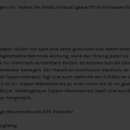
gen vor. Haben Sie dieses Produkt gekauft? Hinterlassen S
pper-Rollen mit Split sind sanft gebürstet und haben ein
tigkeitsabsorbierende Wirkung. Dank der Teilung passt sie 
für elektrisch verstellbare Betten. So können sich die bei
inander bewegen. Der Flanell ist rundherum elastisch, so 
e Toppermatratze legt und auch während des Schlafs an s
ell ist für Topper-Matratzen bis zu einer Höhe von 10 cm geei
 85 cm. Beddinghouse Topper-Moltones mit Spalt sind aus
er hergestellt.
ige Baumwolle und 20% Polyester
augfähig