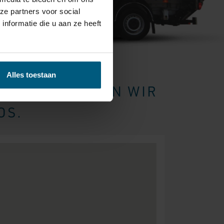
ze partners voor social
nformatie die u aan ze heeft
Alles toestaan
 UND MONTIEREN WIR
OS.