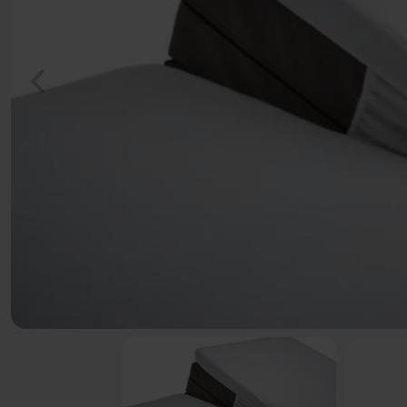
Höhenverstellbare Boxspringbetten
Ledikanten
Molton-Spannbettlaken
Vollschaum
Split-Topper
Trennbare Boxspringbetten
Seniorenbetten
Splittopper-Spannbettlaken
Traumschaum-Topper
Web-Only Boxspringbetten
Teilbare Betten
Topper-Spannbettlaken
Zweifler Boxspringbett
Zierkissen