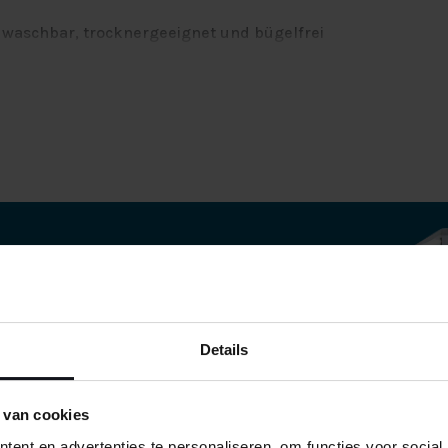
d waschbar, trocknergeeignet und bügelfrei
sch und bleibt sicher auf der Matratze
Obermatratzen bis zu 10 cm
 Spalts beträgt 85 cm
ng. Sobald wir die
, um einen Termin zu
Details
bett fein säuberlich
geliefert. Bei der
tt an der gewünschten
 van cookies
alle
ent en advertenties te personaliseren, om functies voor social