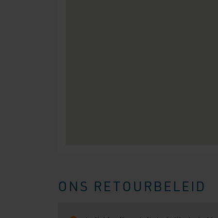
ONS RETOURBELEID