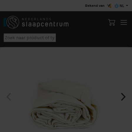
Bekend van
NL