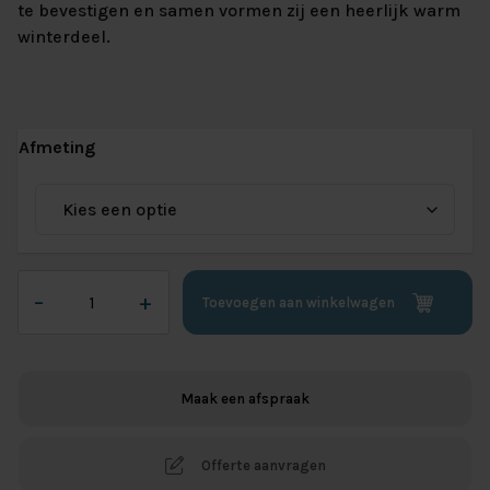
te bevestigen en samen vormen zij een heerlijk warm
winterdeel.
Afmeting
Dekbed
–
+
Toevoegen aan winkelwagen
Wool
Deluxe
4
Seizoenen
Maak een afspraak
aantal
Offerte aanvragen