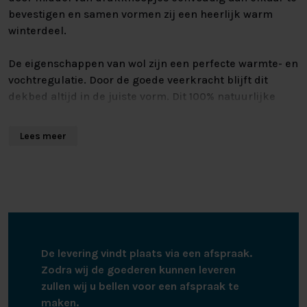
bevestigen en samen vormen zij een heerlijk warm
winterdeel.
De eigenschappen van wol zijn een perfecte warmte- en
vochtregulatie. Door de goede veerkracht blijft dit
dekbed altijd in de juiste vorm. Dit 100% natuurlijke
wollen dekbed van uitstekende kwaliteit staat garant
voor jaren lang slaapcomfort. Het TexeL wollen dekbed
Lees meer
heeft een mooie 100% katoenen tijk. Deze is absoluut
woldicht.
De levering vindt plaats via een afspraak.
Zodra wij de goederen kunnen leveren
zullen wij u bellen voor een afspraak te
maken.