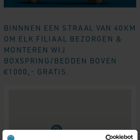
BINNNEN EEN STRAAL VAN 40KM
OM ELK FILIAAL BEZORGEN &
MONTEREN WIJ
BOXSPRING/BEDDEN BOVEN
€1000,- GRATIS.