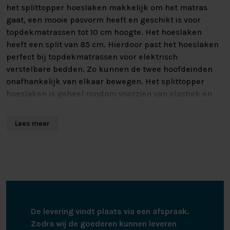
het splittopper hoeslaken makkelijk om het matras
gaat, een mooie pasvorm heeft en geschikt is voor
topdekmatrassen tot 10 cm hoogte. Het hoeslaken
heeft een split van 85 cm. Hierdoor past het hoeslaken
perfect bij topdekmatrassen voor elektrisch
verstelbare bedden. Zo kunnen de twee hoofdeinden
onafhankelijk van elkaar bewegen. Het splittopper
hoeslaken is geheel rondom voorzien van elastiek en
blijft daardoor goed ommatrassen zitten met een
lengte van 200 cm tot 220 cm. Het splittopper
Lees meer
hoeslaken kan gewassen worden tot 60 graden, is
geschikt voor de wasdroger en hoeft niet gestreken te
worden.
De levering vindt plaats via een afspraak.
Zodra wij de goederen kunnen leveren