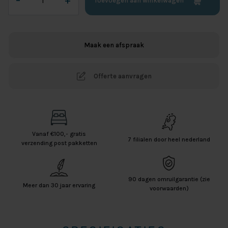
–
+
Toevoegen aan winkelwagen
Jersey
Splittopper
Hoeslaken
-
Maak een afspraak
Taupe
aantal
Offerte aanvragen
Vanaf €100,- gratis
7 filialen door heel nederland
verzending post pakketten
90 dagen omruilgarantie (zie
Meer dan 30 jaar ervaring
voorwaarden)