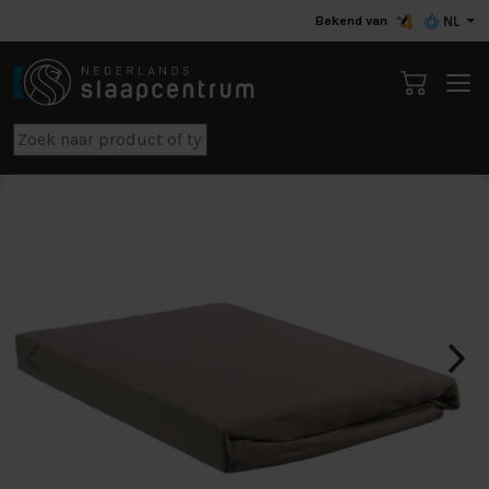
Bekend van
NL