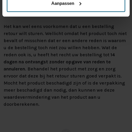
regels en kunnen niet door ons retour
Aanpassen
worden genomen.
Het kan wel eens voorkomen dat u een bestelling
retour wilt sturen. Wellicht omdat het product toch niet
bevalt of misschien dat er een andere reden is waarom
u de bestelling toch niet zou willen hebben. Wat de
reden ook is, u heeft het recht uw bestelling tot
14
dagen na ontvangst zonder opgave van reden te
annuleren
. Behandel het product met zorg en zorg
ervoor dat deze bij het retour sturen goed verpakt is.
Mocht het product beschadigd zijn of is de verpakking
meer beschadigd dan nodig, dan kunnen we deze
waardevermindering van het product aan u
doorberekenen.