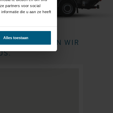
ze partners voor social
nformatie die u aan ze heeft
Alles toestaan
 UND MONTIEREN WIR
OS.