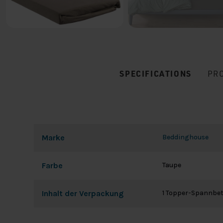
SPECIFICATIONS
PR
Marke
Beddinghouse
Farbe
Taupe
Inhalt der Verpackung
1 Topper-Spannbet