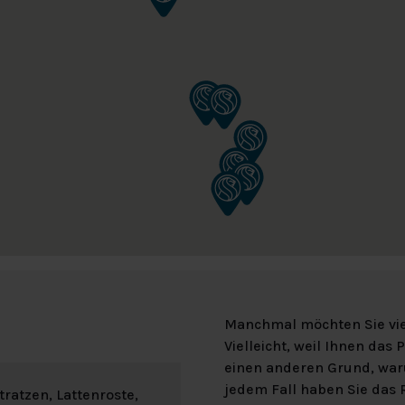
Manchmal möchten Sie vie
Vielleicht, weil Ihnen das P
einen anderen Grund, waru
jedem Fall haben Sie das 
tratzen, Lattenroste,