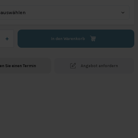
+31 (0) 493 310 515
+31 (0) 493 310 515
+31 (0) 493 310 515
+31 (0) 493 310 515
SENDEN SIE EINE E-MAIL
SENDEN SIE EINE E-MAIL
SENDEN SIE EINE E-MAIL
SENDEN SIE EINE E-MAIL
info@slaapcentrum.nl
info@slaapcentrum.nl
info@slaapcentrum.nl
info@slaapcentrum.nl
SENDEN SIE EINE E-MAIL
SENDEN SIE EINE E-MAIL
SENDEN SIE EINE E-MAIL
SENDEN SIE EINE E-MAIL
info@slaapcentrum.nl
info@slaapcentrum.nl
info@slaapcentrum.nl
info@slaapcentrum.nl
se
Kundendienst
Kundendienst
Kundendienst
Kundendienst
+
In den Warenkorb
Kundendienst
Kundendienst
Kundendienst
Kundendienst
uch
en Sie einen Termin
Angebot anfordern