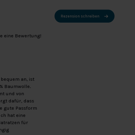
Rezension schreiben
ie eine Bewertung!
 bequem an, ist
0% Baumwolle.
mmt und von
orgt dafür, dass
ne gute Passform
ch hat eine
atratzen für
ngig