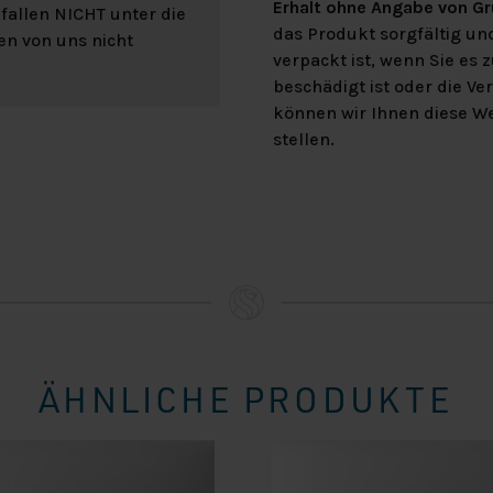
Erhalt ohne Angabe von Gr
fallen NICHT unter die
das Produkt sorgfältig und
 von uns nicht
verpackt ist, wenn Sie es
beschädigt ist oder die Ve
können wir Ihnen diese W
stellen.
ÄHNLICHE PRODUKTE