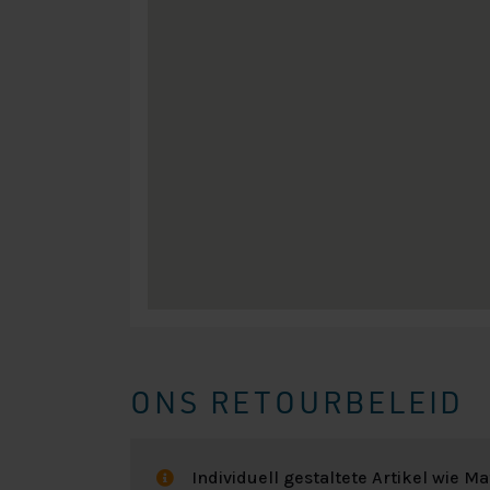
ONS RETOURBELEID
Individuell gestaltete Artikel wie Ma