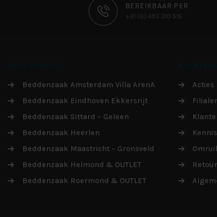
CONTACT
BEREIKBAAR PER
+31 (0) 493 310 515
INFORMATIE
ONZE WINKELS
KLANTENS
Beddenzaak Amsterdam Villa ArenA
Acties
Beddenzaak Eindhoven Ekkersrijt
Filiale
Beddenzaak Sittard – Geleen
Klante
Beddenzaak Heerlen
Kenni
Beddenzaak Maastricht – Gronsveld
Omruil
Beddenzaak Helmond & OUTLET
Retou
Beddenzaak Roermond & OUTLET
Algem