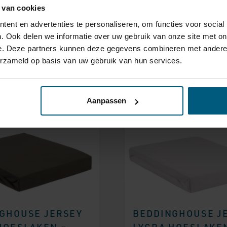
 van cookies
GHOUSE JERSEY
BEDDINGHOUSE J
ent en advertenties te personaliseren, om functies voor social
HOESLAKEN –
LYCRA HOESLAKEN
. Ook delen we informatie over uw gebruik van onze site met on
e. Deze partners kunnen deze gegevens combineren met andere i
GRIJS
NATUREL
erzameld op basis van uw gebruik van hun services.
95
37,95
Aanpassen
GHOUSE JERSEY
BEDDINGHOUSE J
HOESLAKEN –
LYCRA HOESLAKEN