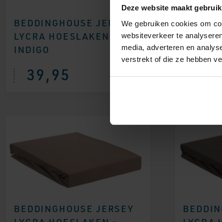
Deze website maakt gebruik
BEDDINGHOUSE JERSEY
BEDDIN
We gebruiken cookies om cont
LYCRA HOESLAKEN –
LYCRA 
websiteverkeer te analyseren
media, adverteren en analys
INDIGO
LICHT 
verstrekt of die ze hebben v
39,95
37,
BEDDINGHOUSE JERSEY
BEDDIN
LYCRA HOESLAKEN –
LYCRA 