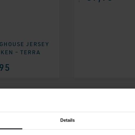
GHOUSE JERSEY
KEN – TERRA
95
Details