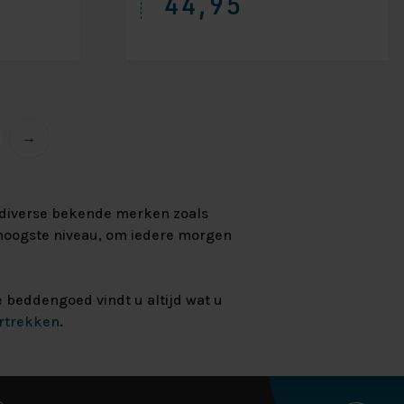
44,95
→
 diverse bekende merken zoals
 hoogste niveau, om iedere morgen
e beddengoed vindt u altijd wat u
rtrekken
.