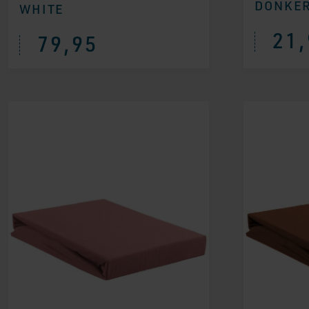
DONKE
WHITE
21,
79,95