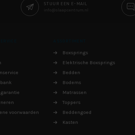
STUUR EEN E-MAIL
info@slaapcentrum.nl
ERVICE
ASSORTIMENT
Boxsprings
n
Elektrische Boxsprings
nservice
Bedden
sbank
Bodems
garantie
Matrassen
rneren
Toppers
ene voorwaarden
Beddengoed
Kasten