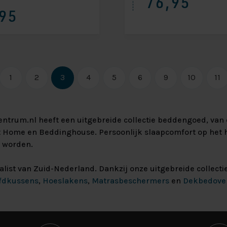
76,95
95
1
2
3
4
5
6
9
10
11
trum.nl heeft een uitgebreide collectie beddengoed, van
 At Home en Beddinghouse. Persoonlijk slaapcomfort op het
e worden.
list van Zuid-Nederland. Dankzij onze uitgebreide collecti
fdkussens
,
Hoeslakens
,
Matrasbeschermers
en
Dekbedove