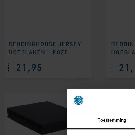
BEDDINGHOUSE JERSEY
BEDDIN
HOESLAKEN – ROZE
HOESLA
21,95
21,
Toestemming