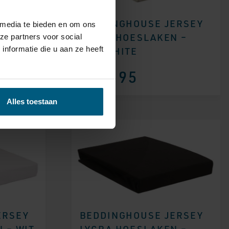
ERSEY
BEDDINGHOUSE JERSEY
 media te bieden en om ons
 –
LYCRA HOESLAKEN –
ze partners voor social
nformatie die u aan ze heeft
OFF-WHITE
37,95
Alles toestaan
ERSEY
BEDDINGHOUSE JERSEY
 – WIT
LYCRA HOESLAKEN –