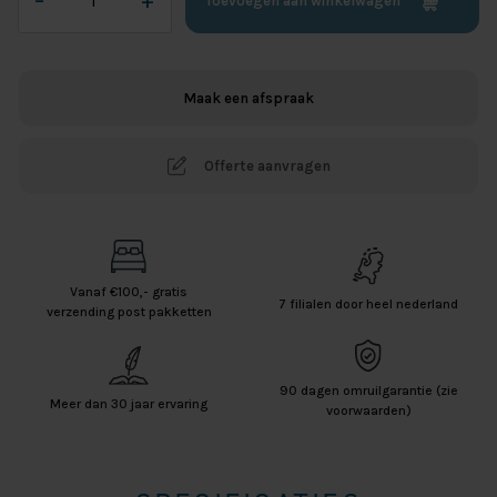
–
+
Toevoegen aan winkelwagen
Jersey
Lycra
Splittopper
Hoeslaken
Maak een afspraak
-
Taupe
aantal
Offerte aanvragen
Vanaf €100,- gratis
7 filialen door heel nederland
verzending post pakketten
90 dagen omruilgarantie (zie
Meer dan 30 jaar ervaring
voorwaarden)