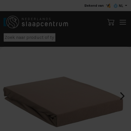
Bekend van
NL