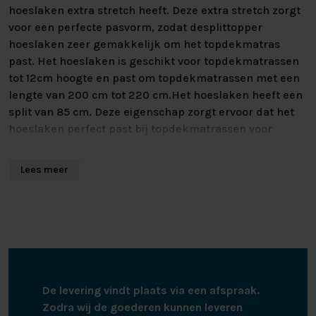
hoeslaken extra stretch heeft. Deze extra stretch zorgt
voor een perfecte pasvorm, zodat desplittopper
hoeslaken zeer gemakkelijk om het topdekmatras
past. Het hoeslaken is geschikt voor topdekmatrassen
tot 12cm hoogte en past om topdekmatrassen met een
lengte van 200 cm tot 220 cm.Het hoeslaken heeft een
split van 85 cm. Deze eigenschap zorgt ervoor dat het
hoeslaken perfect past bij topdekmatrassen voor
elektrisch verstelbare bedden. Zo kunnen de twee
hoofdeinden onafhankelijk van elkaar bewegen. Het
Lees meer
splittopper hoeslaken is geheel rondom voorzien van
elastiek en blijft daardoor goed om het matras zitten.
Dit splittopper hoeslaken heeft een goed vocht
opnemend vermogen en is van duurzame kwaliteit. Het
hoeslaken kan gewassen worden tot 60 graden, is
geschikt voor de wasdroger en hoeft niet gestreken te
worden.
De levering vindt plaats via een afspraak.
Zodra wij de goederen kunnen leveren