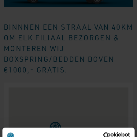
BINNNEN EEN STRAAL VAN 40KM
OM ELK FILIAAL BEZORGEN &
MONTEREN WIJ
BOXSPRING/BEDDEN BOVEN
€1000,- GRATIS.