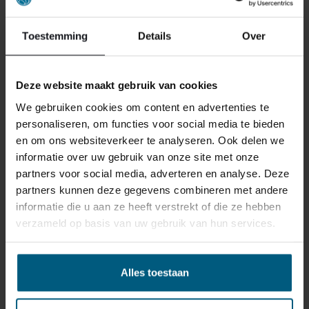
Toestemming
Details
Over
Deze website maakt gebruik van cookies
We gebruiken cookies om content en advertenties te
personaliseren, om functies voor social media te bieden
en om ons websiteverkeer te analyseren. Ook delen we
informatie over uw gebruik van onze site met onze
partners voor social media, adverteren en analyse. Deze
partners kunnen deze gegevens combineren met andere
informatie die u aan ze heeft verstrekt of die ze hebben
ONS RETOURBELEID
verzameld op basis van uw gebruik van hun services.
Gepersonaliseerde artikelen zoals
Alles toestaan
matrassen, bedbodems, topmatrassen en
boxspringsets vallen NIET onder de retour