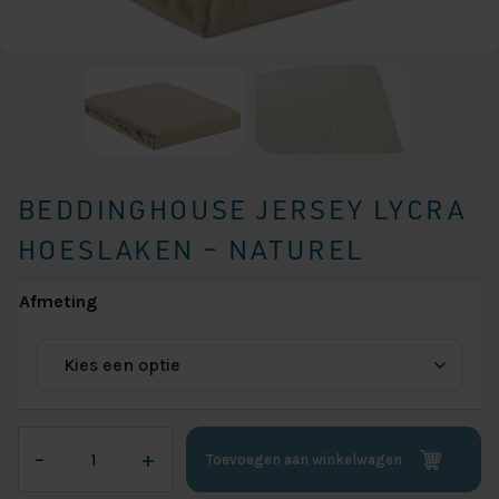
BEDDINGHOUSE JERSEY LYCRA
HOESLAKEN – NATUREL
Afmeting
Beddinghouse
–
+
Toevoegen aan winkelwagen
Jersey
Lycra