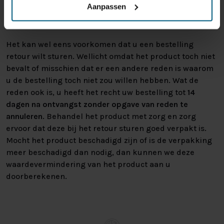
regels en kunnen niet door ons retour
Aanpassen
worden genomen.
Het kan wel eens voorkomen dat u een bestelling
retour wilt sturen. Wellicht omdat het product toch niet
bevalt of misschien dat er een andere reden is waarom
u de bestelling toch niet zou willen hebben. Wat de
reden ook is, u heeft het recht uw bestelling tot
14
dagen na ontvangst zonder opgave van reden te
annuleren
. Behandel het product met zorg en zorg
ervoor dat deze bij het retour sturen goed verpakt is.
Mocht het product beschadigd zijn of is de verpakking
meer beschadigd dan nodig, dan kunnen we deze
waardevermindering van het product aan u
doorberekenen.