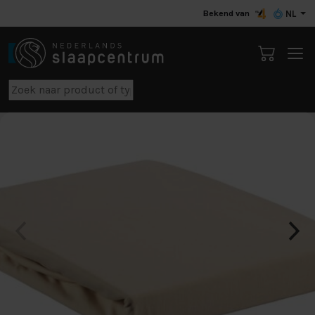
Bekend van
NL