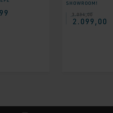
SHOWROOM!
99
3.034,00
Ursprünglicher
Aktueller
2.099,00
Preis
Preis
war:
ist:
€ 3.034,00
€ 2.099,00.