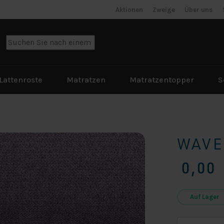
Aktionen
Zweige
Über uns
Lattenroste
Matratzen
Matratzentopper
S
TIPS
TIPS
TIPS
TIPS
TIPS
TIPS
TIPS
WAVE
Welche Art von Matratze oder Topper passt zu mir?
Dein Bett winterfest machen?
Welche Bettdeckengröße passt zu meiner
Dein Boxspringbett individuell gestalten -
Welche Art von Matratze oder Topper passt zu mir?
Welche Art von Matratze oder Topper passt zu mir?
Wie sieht der ideale Schrank für dein
0,00
Matratze?
Optionen und Möglichkeiten.
Schlafzimmer aus?
Boxspring mit TV-Lift: ein Muss für das moderne
Welche Bettdeckengröße passt zu meiner
Welche Bettdeckengröße passt zu meiner
Rückenschmerzen im Bett? Diese Tipps
Schlafzimmer
Matratze?
Matratze?
verbessern Ihren Schlaf.
Die größten Schlafmythen: Was hilft wirklich für
Erleichtern Sie sich das Leben mit einem
Wie sorge ich für ein aufgeräumtes Schlafzimmer?
Auf Lager
einen besseren Schlaf?
elektrischen Boxspringbett.
Rückenschmerzen, hart oder weich schlafen?
Die größten Schlafmythen: Was hilft wirklich für
UNSERE FAVORITEN
ONZE FAVO'S
UNSERE FAVORITEN
UNSERE FAVORITEN
einen besseren Schlaf?
Dein Bett winterfest machen?
Wave