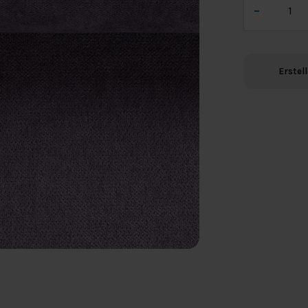
UNSERE FAVORITEN
UNSERE FAVORITEN
ONZE FAVO'S
–
65
Menge
Erstell