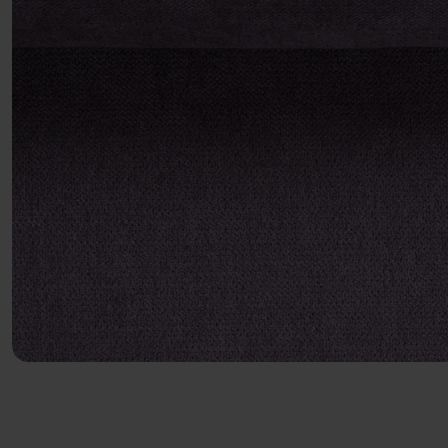
Höhenverstellbare Boxspringbetten
Ledikanten
Molton-Spannbettlaken
Vollschaum
Split-Topper
Trennbare Boxspringbetten
Seniorenbetten
Splittopper-Spannbettlaken
Traumschaum-Topper
Web-Only Boxspringbetten
Teilbare Betten
Topper-Spannbettlaken
Zweifler Boxspringbett
Zierkissen