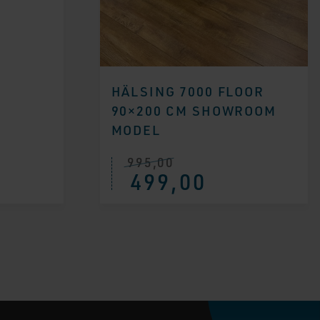
HÄLSING 7000 FLOOR
90×200 CM SHOWROOM
MODEL
995,00
Ursprünglicher
Aktueller
499,00
Preis
Preis
war:
ist:
€ 995,00
€ 499,00.