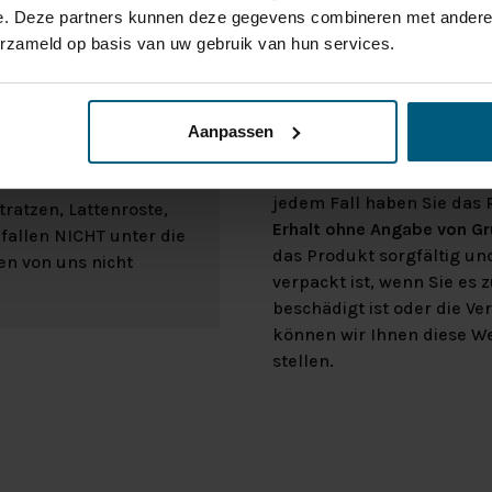
e. Deze partners kunnen deze gegevens combineren met andere i
erzameld op basis van uw gebruik van hun services.
Manchmal möchten Sie vie
Aanpassen
Vielleicht, weil Ihnen das P
einen anderen Grund, waru
jedem Fall haben Sie das 
tratzen, Lattenroste,
Erhalt ohne Angabe von Gr
fallen NICHT unter die
das Produkt sorgfältig und
 von uns nicht
verpackt ist, wenn Sie es
beschädigt ist oder die Ve
können wir Ihnen diese W
stellen.