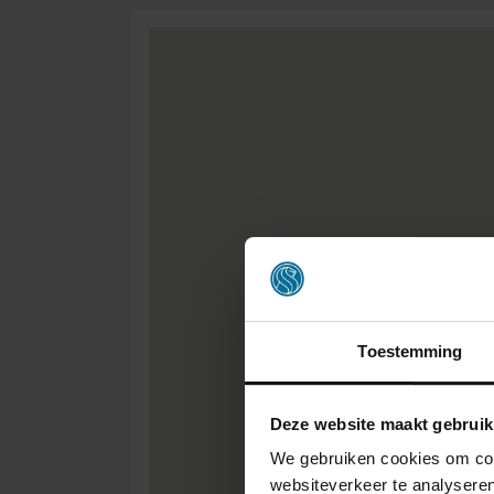
Toestemming
Deze website maakt gebruik
We gebruiken cookies om cont
websiteverkeer te analyseren