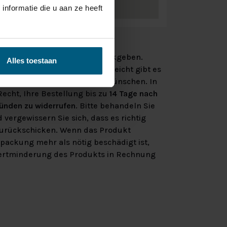
nformatie die u aan ze heeft
lleicht eine Bestellung zurückgeben.
Alles toestaan
rodukt nicht gefällt, oder vielleicht gibt es
m Sie die Bestellung nicht wünschen. In
Recht, Ihre Bestellung bis zu
14 Tage nach
ünden zu widerrufen
. Bitte behandeln Sie
 vergewissern Sie sich, dass es richtig
 zurückschicken. Wenn das Produkt
rpackung mehr als nötig beschädigt ist,
ertminderung des Produkts in Rechnung