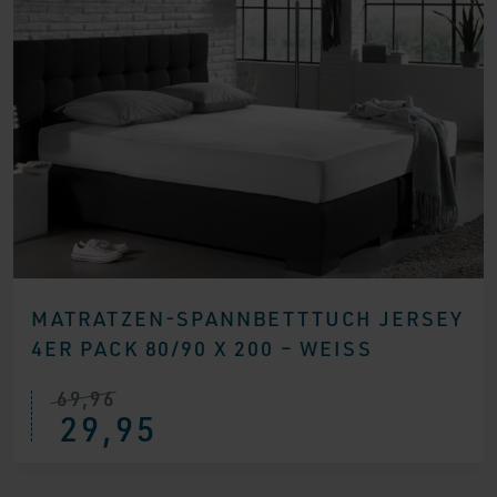
MATRATZEN-SPANNBETTTUCH JERSEY
4ER PACK 80/90 X 200 – WEISS
69,96
Ursprünglicher
Aktueller
29,95
Preis
Preis
war:
ist:
€ 69,96
€ 29,95.