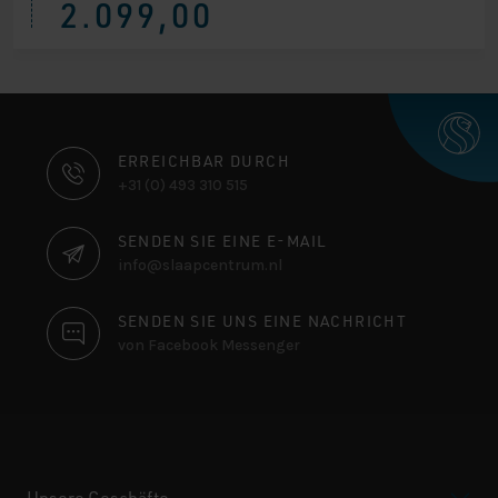
2.099,00
Preis
Preis
war:
ist:
€ 3.034,00
€ 2.099,00.
KONTAKTINFORMATIONEN
ERREICHBAR DURCH
+31 (0) 493 310 515
SENDEN SIE EINE E-MAIL
info@slaapcentrum.nl
SENDEN SIE UNS EINE NACHRICHT
von Facebook Messenger
Unsere Geschäfte