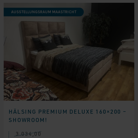
AUSSTELLUNGSRAUM MAASTRICHT
HÄLSING PREMIUM DELUXE 160×200 –
SHOWROOM!
3.034,00
Ursprünglicher
Aktueller