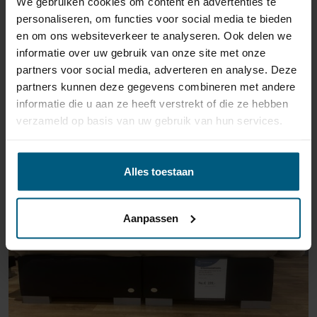
We gebruiken cookies om content en advertenties te
personaliseren, om functies voor social media te bieden
en om ons websiteverkeer te analyseren. Ook delen we
informatie over uw gebruik van onze site met onze
partners voor social media, adverteren en analyse. Deze
partners kunnen deze gegevens combineren met andere
informatie die u aan ze heeft verstrekt of die ze hebben
ÄHNLICHE PRODUKTE
verzameld op basis van uw gebruik van hun services.
Alles toestaan
AUSSTELLUNGSRAUM MAASTRICHT
Aanpassen