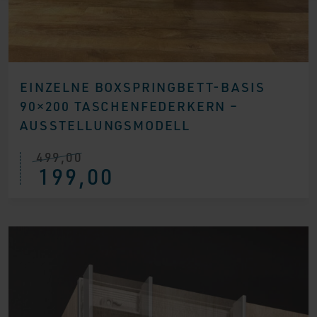
EINZELNE BOXSPRINGBETT-BASIS
90×200 TASCHENFEDERKERN –
AUSSTELLUNGSMODELL
499,00
Ursprünglicher
Aktueller
199,00
Preis
Preis
war:
ist:
€ 499,00
€ 199,00.