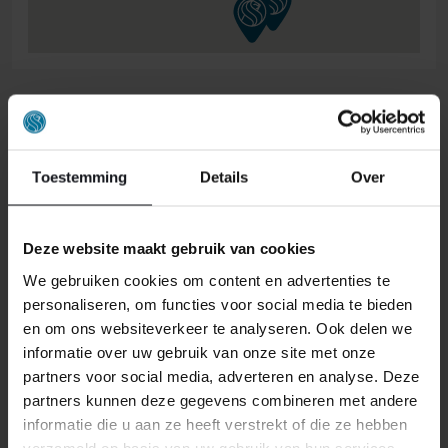
ONS RETOURBELEID
Toestemming
Details
Over
Individuell gestaltete Artikel wie Matratzen,
Lattenroste, Obermatratzen und Boxspring-
Sets fallen NICHT unter die
Deze website maakt gebruik van cookies
Rückgabebestimmungen und können von
We gebruiken cookies om content en advertenties te
uns nicht zurückgenommen werden.
personaliseren, om functies voor social media te bieden
en om ons websiteverkeer te analyseren. Ook delen we
informatie over uw gebruik van onze site met onze
Manchmal möchten Sie vielleicht eine Bestellung
partners voor social media, adverteren en analyse. Deze
zurückgeben. Vielleicht, weil Ihnen das Produkt nicht
partners kunnen deze gegevens combineren met andere
gefällt, oder vielleicht gibt es einen anderen Grund,
informatie die u aan ze heeft verstrekt of die ze hebben
warum Sie die Bestellung nicht wünschen. In jedem Fall
verzameld op basis van uw gebruik van hun services.