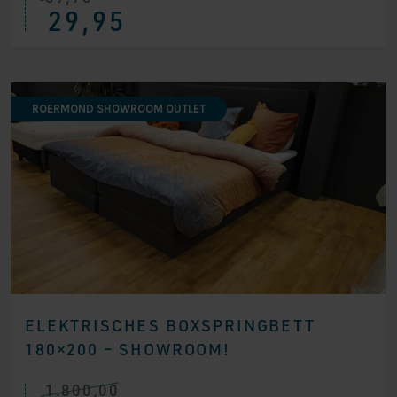
29,95
Preis
Preis
war:
ist:
€ 69,96
€ 29,95.
ROERMOND SHOWROOM OUTLET
ELEKTRISCHES BOXSPRINGBETT
180×200 – SHOWROOM!
1.800,00
Ursprünglicher
Aktueller