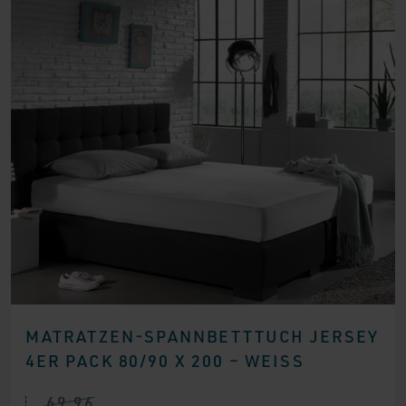
MATRATZEN-SPANNBETTTUCH JERSEY
4ER PACK 80/90 X 200 – WEISS
69,96
Ursprünglicher
Aktueller