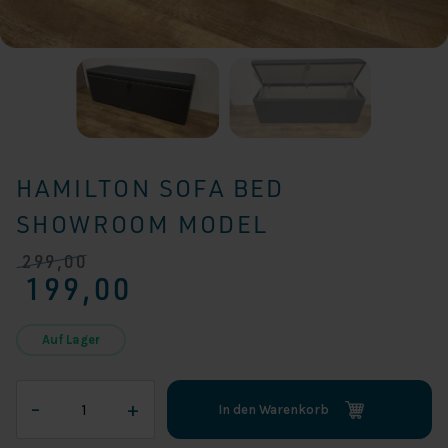
HAMILTON SOFA BED
SHOWROOM MODEL
299,00
Ursprünglicher
Aktueller
199,00
Preis
Preis
war:
ist:
€ 299,00
€ 199,00.
Auf Lager
HAMILTON
–
+
In den Warenkorb
SOFA
BED