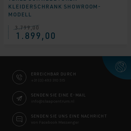
KLEIDERSCHRANK SHOWROOM-
MODELL
3.799,00
Ursprünglicher
Aktueller
1.899,00
Preis
Preis
war:
ist:
€ 3.799,00
€ 1.899,00.
KONTAKTINFORMATIONEN
ERREICHBAR DURCH
+31 (0) 493 310 515
SENDEN SIE EINE E-MAIL
info@slaapcentrum.nl
SENDEN SIE UNS EINE NACHRICHT
von Facebook Messenger