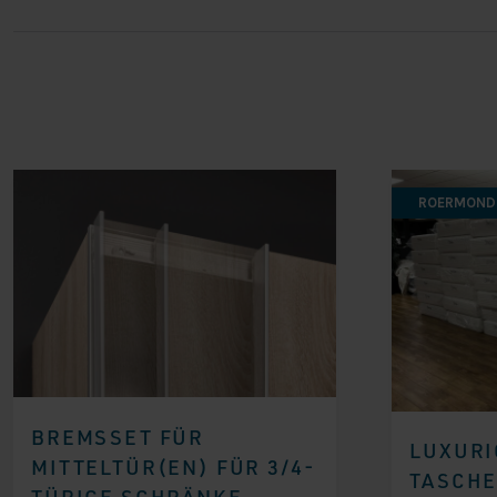
ROERMOND
BREMSSET FÜR
LUXURI
MITTELTÜR(EN) FÜR 3/4-
TASCH
TÜRIGE SCHRÄNKE