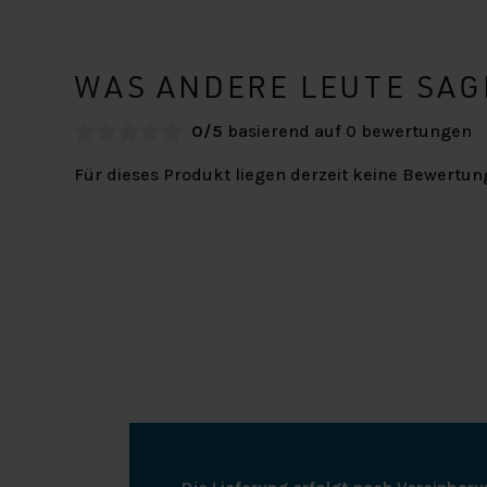
WAS ANDERE LEUTE SAG
0/5
basierend auf 0 bewertungen
Für dieses Produkt liegen derzeit keine Bewertun