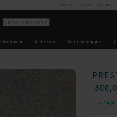
Aktionen
Zweige
Über uns
Lattenroste
Matratzen
Matratzentopper
S
TIPS
TIPS
TIPS
TIPS
TIPS
TIPS
TIPS
PRES
Welche Art von Matratze oder Topper passt zu mir?
Dein Bett winterfest machen?
Welche Bettdeckengröße passt zu meiner
Dein Boxspringbett individuell gestalten -
Welche Art von Matratze oder Topper passt zu mir?
Welche Art von Matratze oder Topper passt zu mir?
Wie sieht der ideale Schrank für dein
300,
Matratze?
Optionen und Möglichkeiten.
Schlafzimmer aus?
Boxspring mit TV-Lift: ein Muss für das moderne
Welche Bettdeckengröße passt zu meiner
Welche Bettdeckengröße passt zu meiner
Rückenschmerzen im Bett? Diese Tipps
Schlafzimmer
Matratze?
Matratze?
verbessern Ihren Schlaf.
Die größten Schlafmythen: Was hilft wirklich für
Erleichtern Sie sich das Leben mit einem
Wie sorge ich für ein aufgeräumtes Schlafzimmer?
Auf Lager
einen besseren Schlaf?
elektrischen Boxspringbett.
Rückenschmerzen, hart oder weich schlafen?
Die größten Schlafmythen: Was hilft wirklich für
UNSERE FAVORITEN
UNSERE FAVORITEN
UNSERE FAVORITEN
einen besseren Schlaf?
Dein Bett winterfest machen?
Preston