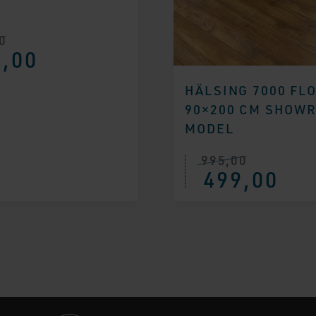
N
0
icher
,00
HÄLSING 7000 FL
90×200 CM SHOW
MODEL
995,00
Ursprünglicher
Aktueller
499,00
Preis
Preis
war:
ist:
€ 995,00
€ 499,00.