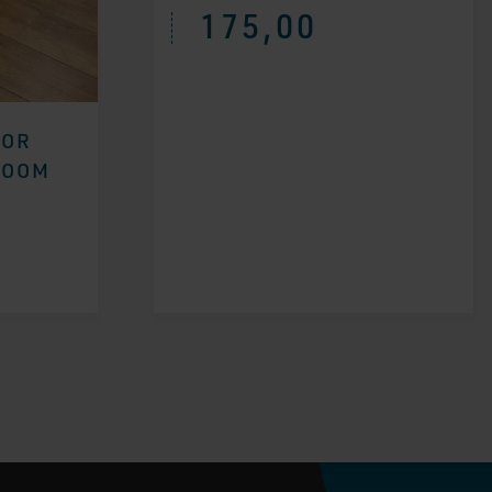
175,00
OOR
ROOM