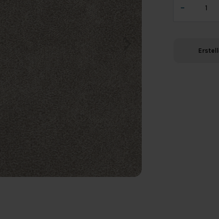
ONZE FAVO'S
UNSERE FAVORITEN
–
-
UNSERE FAVORITEN
ONZE FAVO'S
21
Menge
Erstell