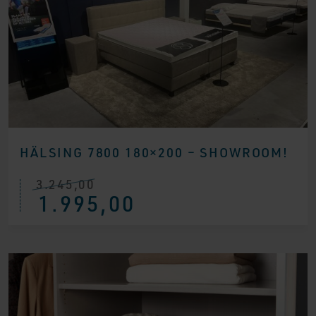
HÄLSING 7800 180×200 – SHOWROOM!
3.245,00
Ursprünglicher
Aktueller
1.995,00
Preis
Preis
war:
ist:
€ 3.245,00
€ 1.995,00.