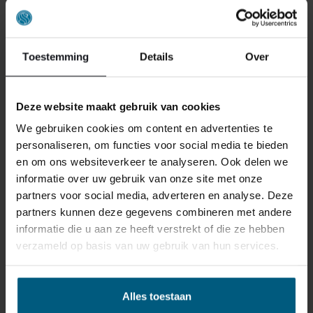
ONS RETOURBELEID
Toestemming
Details
Over
Individuell gestaltete Artikel wie Matratzen,
Lattenroste, Obermatratzen und Boxspring-
Deze website maakt gebruik van cookies
Sets fallen NICHT unter die
Rückgabebestimmungen und können von
We gebruiken cookies om content en advertenties te
uns nicht zurückgenommen werden.
personaliseren, om functies voor social media te bieden
en om ons websiteverkeer te analyseren. Ook delen we
informatie over uw gebruik van onze site met onze
Manchmal möchten Sie vielleicht eine Bestellung
partners voor social media, adverteren en analyse. Deze
zurückgeben. Vielleicht, weil Ihnen das Produkt nicht
partners kunnen deze gegevens combineren met andere
gefällt, oder vielleicht gibt es einen anderen Grund,
informatie die u aan ze heeft verstrekt of die ze hebben
warum Sie die Bestellung nicht wünschen. In jedem Fall
verzameld op basis van uw gebruik van hun services.
haben Sie das Recht, Ihre Bestellung bis zu
14 Tage
nach Erhalt ohne Angabe von Gründen zu widerrufen
.
Bitte behandeln Sie das Produkt sorgfältig und
Alles toestaan
vergewissern Sie sich, dass es richtig verpackt ist, wenn