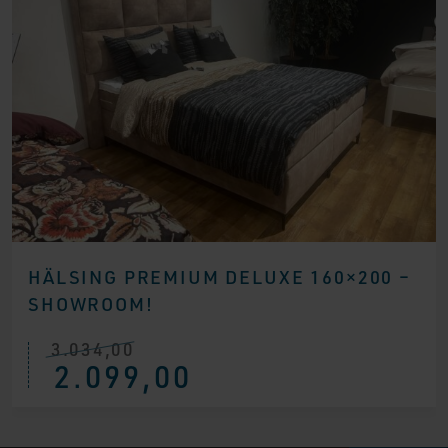
HÄLSING PREMIUM DELUXE 160×200 –
SHOWROOM!
3.034,00
Ursprünglicher
Aktueller
2.099,00
Preis
Preis
war:
ist:
€ 3.034,00
€ 2.099,00.