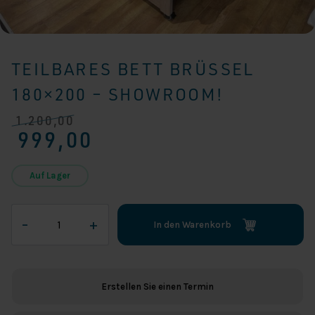
TEILBARES BETT BRÜSSEL
180×200 – SHOWROOM!
1.200,00
Ursprünglicher
Aktueller
999,00
Preis
Preis
war:
ist:
€ 1.200,00
€ 999,00.
Auf Lager
Teilbares
–
+
In den Warenkorb
Bett
Brüssel
180x200
-
Erstellen Sie einen Termin
SHOWROOM!
Menge