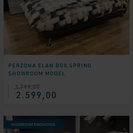
PERZONA ELAN BOX SPRING
SHOWROOM MODEL
3.799,00
Ursprünglicher
Aktueller
2.599,00
Preis
Preis
war:
ist:
€ 3.799,00
€ 2.599,00.
SHOWROOM EINDHOVEN