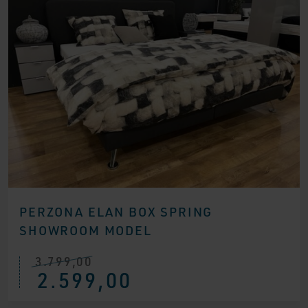
PERZONA ELAN BOX SPRING
SHOWROOM MODEL
3.799,00
Ursprünglicher
Aktueller
2.599,00
Preis
Preis
war:
ist:
€ 3.799,00
€ 2.599,00.