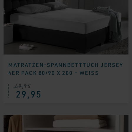
MATRATZEN-SPANNBETTTUCH JERSEY
4ER PACK 80/90 X 200 – WEISS
69,96
Ursprünglicher
Aktueller
29,95
Preis
Preis
war:
ist:
€ 69,96
€ 29,95.