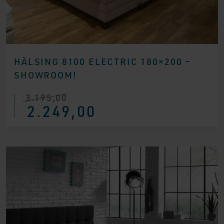
HÄLSING 8100 ELECTRIC 180×200 –
SHOWROOM!
3.195,00
Ursprünglicher
Aktueller
2.249,00
Preis
Preis
war:
ist:
€ 3.195,00
€ 2.249,00.