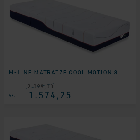
M-LINE MATRATZE COOL MOTION 8
2.099,00
Ursprünglicher
Aktueller
1.574,25
Preis
Preis
AB:
war:
ist:
€ 2.099,00
€ 1.574,25.