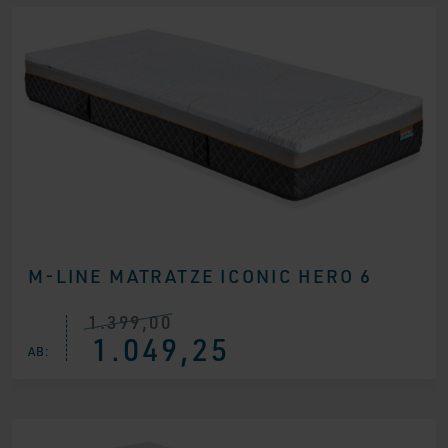
M-LINE MATRATZE ICONIC HERO 6
1.399,00
Ursprünglicher
Aktueller
1.049,25
Preis
Preis
AB:
war:
ist:
€ 1.399,00
€ 1.049,25.