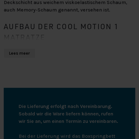
Deckschicht aus weichem viskoelastischem Schaum,
auch Memory-Schaum genannt, versehen ist.
AUFBAU DER COOL MOTION 1
MATRATZE
Die Cool Motion 1 ist wie folgt aufgebaut:
Lees meer
Anti-Rutsch-Schicht
Um ein Verrutschen der Matratze zu verhindern,
befindet sich auf der Unterseite eine
luftdurchlässige Antirutschschicht.
Profilierter Kaltschaum
Die Basisschicht aus Kaltschaum ist zoniert, so dass
Die Lieferung erfolgt nach Vereinbarung.
Ihr ganzer Körper an den richtigen Stellen
Sobald wir die Ware liefern können, rufen
unterstützt wird. Kaltschaum wird auch als High
wir Sie an, um einen Termin zu vereinbaren.
Resilience-Schaum bezeichnet, da er eine gute
Rückstellkraft und einen angenehmen
Bei der Lieferung wird das Boxspringbett