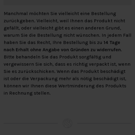
patentierten Technologie immer frisch.
Manchmal möchten Sie vielleicht eine Bestellung
UNTERSCHIED COOL MOTION 1 &
zurückgeben. Vielleicht, weil Ihnen das Produkt nicht
gefällt, oder vielleicht gibt es einen anderen Grund,
COOL MOTION 2
warum Sie die Bestellung nicht wünschen. In jedem Fall
haben Sie das Recht, Ihre Bestellung bis zu
14 Tage
Die Matratzen Cool Motion 1 und Cool Motion 2 haben
nach Erhalt ohne Angabe von Gründen zu widerrufen
.
den gleichen Aufbau, sie unterscheiden sich nur in der
Bitte behandeln Sie das Produkt sorgfältig und
oberen Schicht aus Memory Foam. Die Cool Motion 1 hat
vergewissern Sie sich, dass es richtig verpackt ist, wenn
eine weiche Oberschicht, während die Cool Motion 2
Sie es zurückschicken. Wenn das Produkt beschädigt
eine feste Oberschicht hat.
ist oder die Verpackung mehr als nötig beschädigt ist,
können wir Ihnen diese Wertminderung des Produkts
*Es ist
nicht
möglich, die Matratzen der M-line Cool
in Rechnung stellen.
Motion Linie in einem unserer Geschäfte zu testen.