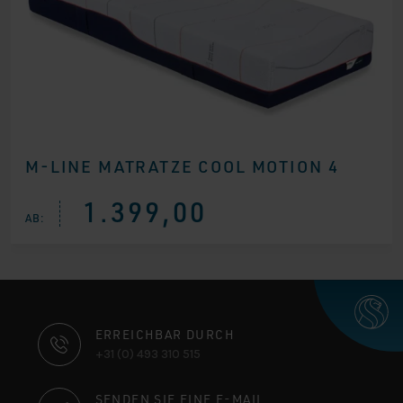
M-LINE MATRATZE COOL MOTION 4
1.399,00
AB:
KONTAKTINFORMATIONEN
ERREICHBAR DURCH
+31 (0) 493 310 515
SENDEN SIE EINE E-MAIL