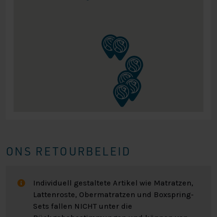
Umtauschgarantie für deine Matratze. Bitte
beachte, dass diese Garantie erst nach 30 Tagen
in Kraft tritt, weil sich dein Körper erst an eine
neue Matratze gewöhnen muss. Wenn du den
Umtauschservice innerhalb dieses Zeitraums (30
bis 100 Tage) in Anspruch nehmen möchtest, wird
eine Gebühr von 75 € pro Matratze für den
Austausch bei dir zu Hause erhoben. Bei weiteren
Fragen kannst du uns jederzeit kontaktieren.
ONS RETOURBELEID
Individuell gestaltete Artikel wie Matratzen,
Lattenroste, Obermatratzen und Boxspring-
Sets fallen NICHT unter die