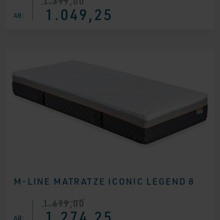
1.399,00
Ursprünglicher
Aktueller
1.049,25
Preis
Preis
AB:
war:
ist:
€ 1.399,00
€ 1.049,25.
M-LINE MATRATZE ICONIC LEGEND 8
1.699,00
Ursprünglicher
Aktueller
1.274,25
Preis
Preis
AB: