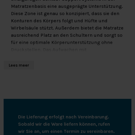
Matratzenbasis eine ausgeprägte Unterstützung.
Diese Zone ist genau so konzipiert, dass sie den
Konturen des Körpers folgt und Hüfte und
Wirbelsäule stützt. Außerdem bietet die Matratze
ausreichend Platz an den Schultern und sorgt so
für eine optimale Körperunterstützung ohne
Druckstellen. Das Aufwachen mit
eingeschlafenen Gliedern gehört der
Vergangenheit an.
Lees meer
Optimale Belüftung – Talalay-Latex und Lyocell-
Inlett
Die Iconic Star verfügt über eine geschmeidige
Deckschicht aus Talalay-Latex, die aus
natürlichen Rohstoffen hergestellt wird und für
Die Lieferung erfolgt nach Vereinbarung.
gute Unterstützung und weichen Komfort sorgt.
Sobald wir die Ware liefern können, rufen
Talalay-Matratzen sind bekannt für ihre
wir Sie an, um einen Termin zu vereinbaren.