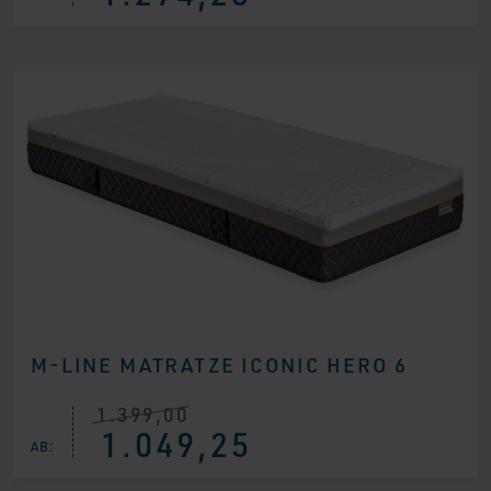
war:
ist:
€ 1.699,00
€ 1.274,25.
M-LINE MATRATZE ICONIC HERO 6
1.399,00
Ursprünglicher
Aktueller
1.049,25
Preis
Preis
AB:
war:
ist:
€ 1.399,00
€ 1.049,25.