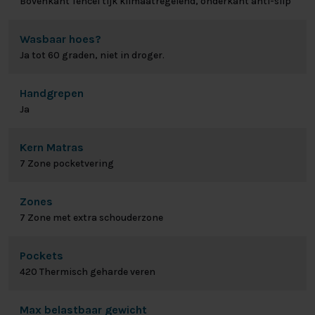
Bovenkant Tencel tijk klimaatregelend, onderkant anti-slip
Wasbaar hoes?
Ja tot 60 graden, niet in droger.
Handgrepen
Ja
Kern Matras
7 Zone pocketvering
Zones
7 Zone met extra schouderzone
Pockets
420 Thermisch geharde veren
Max belastbaar gewicht