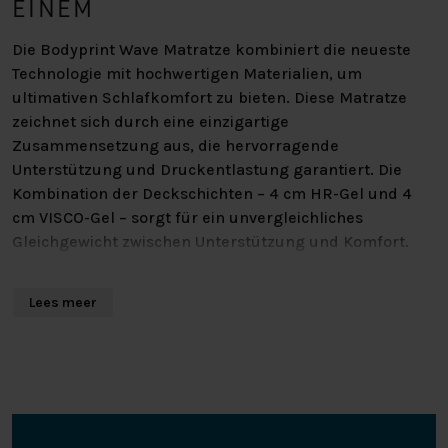
EINEM
Die Bodyprint Wave Matratze kombiniert die neueste
Technologie mit hochwertigen Materialien, um
ultimativen Schlafkomfort zu bieten. Diese Matratze
zeichnet sich durch eine einzigartige
Zusammensetzung aus, die hervorragende
Unterstützung und Druckentlastung garantiert. Die
Kombination der Deckschichten – 4 cm HR-Gel und 4
cm VISCO-Gel – sorgt für ein unvergleichliches
Gleichgewicht zwischen Unterstützung und Komfort.
HOCHWERTIGE DECKSCHICHTEN:
Lees meer
HR-GEL UND VISCO-GEL
Die Deckschichten der Bodyprint Wave Matratze
bestehen aus einer Kombination von 4 cm HR-Gel und 4
cm VISCO-Gel. Das HR-Gel (High Resilience) bietet eine
stabile und elastische Basis, während das VISCO-Gel