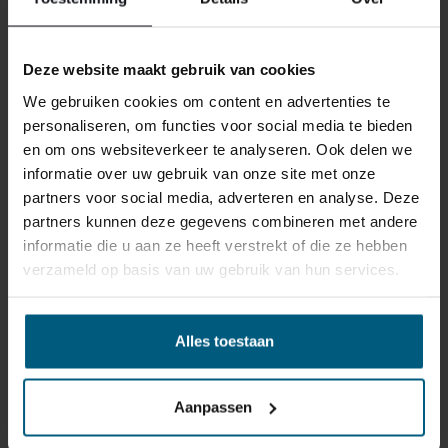
ABNEHMBARE UND WASCHBARE
HÜLLE
Deze website maakt gebruik van cookies
We gebruiken cookies om content en advertenties te
Die praktische Matratzenhülle der Bodyprint Wave
personaliseren, om functies voor social media te bieden
Matratze ist leicht abnehmbar und bei 60 Grad Celsius
en om ons websiteverkeer te analyseren. Ook delen we
waschbar. Dadurch ist die Pflege einfach, und Sie
IM UMKREIS VON 40 KM UM JEDE
informatie over uw gebruik van onze site met onze
genießen stets eine hygienische Schlafumgebung –
partners voor social media, adverteren en analyse. Deze
Ihre Matratze bleibt frisch und sauber.
FILIALE LIEFERN UND
partners kunnen deze gegevens combineren met andere
MONTIEREN WIR
informatie die u aan ze heeft verstrekt of die ze hebben
TENCEL-BEZUG
verzameld op basis van uw gebruik van hun services.
BOXSPRINGBETTEN/BETTEN AB
Die Tencel-Fasern nehmen Feuchtigkeit mühelos auf
€ 1000,- KOSTENLOS.
und geben sie wieder ab. Im Sommer kühl, im Winter
warm. Die Fasern aus Eukalyptusholz sind fein, seidig
Alles toestaan
weich und 100 % natürlich. Ohne chemische Stoffe,
daher keine Hautreizungen. Zudem sind die Fasern
Aanpassen
biologisch abbaubar, und der Produktionsprozess
schont die Umwelt, indem z. B. der Wasserverbrauch