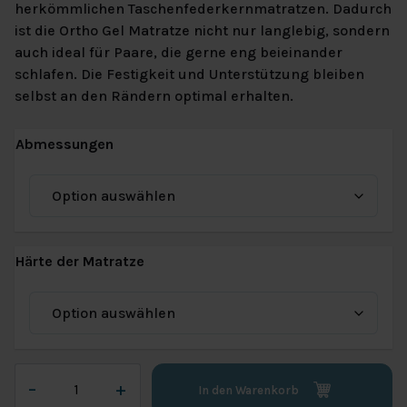
herkömmlichen Taschenfederkernmatratzen. Dadurch
ist die Ortho Gel Matratze nicht nur langlebig, sondern
auch ideal für Paare, die gerne eng beieinander
schlafen. Die Festigkeit und Unterstützung bleiben
selbst an den Rändern optimal erhalten.
Abmessungen
Härte der Matratze
Van
–
+
In den Warenkorb
Landschoot