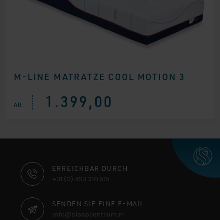
M-LINE MATRATZE COOL MOTION 3
1.399,00
AB:
KONTAKTINFORMATIONEN
ERREICHBAR DURCH
+31 (0) 493 310 515
SENDEN SIE EINE E-MAIL
info@slaapcentrum.nl