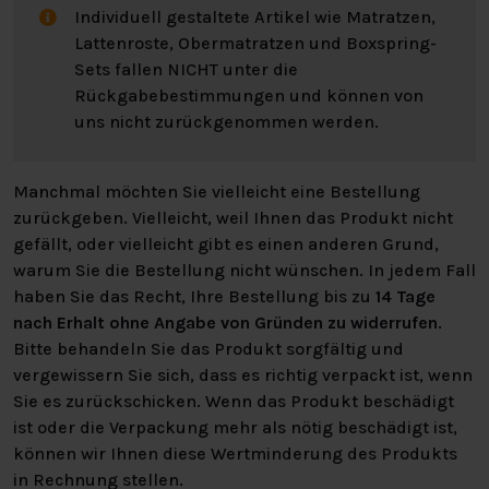
Die Bodyprint Wave Matratze ist für die Nutzung auf
Individuell gestaltete Artikel wie Matratzen,
einer Seite ausgelegt und kann einfach gedreht werden
Lattenroste, Obermatratzen und Boxspring-
(Kopf- und Fußende vertauschen). So bleibt die
Sets fallen NICHT unter die
Matratze über Jahre in Bestform und der
Rückgabebestimmungen und können von
Pflegeaufwand wird minimiert.
uns nicht zurückgenommen werden.
IN UNSEREN GESCHÄFTEN
Manchmal möchten Sie vielleicht eine Bestellung
In all unseren Geschäften finden Sie die Bodyprint
zurückgeben. Vielleicht, weil Ihnen das Produkt nicht
Wave und die Bodyprint Pure Matratzen in zwei
gefällt, oder vielleicht gibt es einen anderen Grund,
Härtegraden. Besuchen Sie uns gerne in einem unserer
warum Sie die Bestellung nicht wünschen. In jedem Fall
Geschäfte.
haben Sie das Recht, Ihre Bestellung bis zu
14 Tage
nach Erhalt ohne Angabe von Gründen zu widerrufen
.
WARUM DIE BODYPRINT WAVE
Bitte behandeln Sie das Produkt sorgfältig und
MATRATZE WÄHLEN?
vergewissern Sie sich, dass es richtig verpackt ist, wenn
Sie es zurückschicken. Wenn das Produkt beschädigt
Suchen Sie eine Matratze, die innovativ, komfortabel
ist oder die Verpackung mehr als nötig beschädigt ist,
und unterstützend ist? Die Bodyprint Wave Matratze
können wir Ihnen diese Wertminderung des Produkts
bietet Ihnen alles, was Sie für einen perfekten Schlaf
in Rechnung stellen.