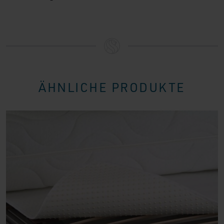
benötigen. Dank der einzigartigen Kombination aus HR-
Gel und VISCO-Gel in Verbindung mit ergonomischen
Komfortzonen erleben Sie einen luxuriösen
Schlafkomfort.
BESUCHEN SIE UNS FÜR EINE
BERATUNG!
ÄHNLICHE PRODUKTE
Im Nederlands Slaapcentrum helfen wir Ihnen gerne
dabei, die ideale Matratze für Ihre Bedürfnisse zu
finden. Besuchen Sie eine unserer Filialen, um die
Bodyprint Wave Matratze selbst auszuprobieren oder
um eine persönliche Beratung von unseren
Schlafspezialisten zu erhalten.
Sehen Sie sich alle Spezifikationen in der Übersicht an.
Haben Sie Interesse? Kontaktieren Sie uns
unverbindlich für Fragen oder Beratung – oder
besuchen Sie uns in einem unserer Geschäfte!