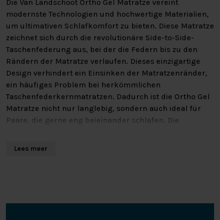
Die Van Landschoot Ortho Gel Matratze vereint
modernste Technologien und hochwertige Materialien,
um ultimativen Schlafkomfort zu bieten. Diese Matratze
zeichnet sich durch die revolutionäre Side-to-Side-
Taschenfederung aus, bei der die Federn bis zu den
Rändern der Matratze verlaufen. Dieses einzigartige
Design verhindert ein Einsinken der Matratzenränder,
ein häufiges Problem bei herkömmlichen
Taschenfederkernmatratzen. Dadurch ist die Ortho Gel
Matratze nicht nur langlebig, sondern auch ideal für
Paare, die gerne eng beieinander schlafen. Die
Festigkeit und Unterstützung bleiben selbst an den
Rändern optimal erhalten.
Lees meer
WAS MACHT DIE SIDE-TO-SIDE-
TASCHENFEDERUNG SO
BESONDERS?