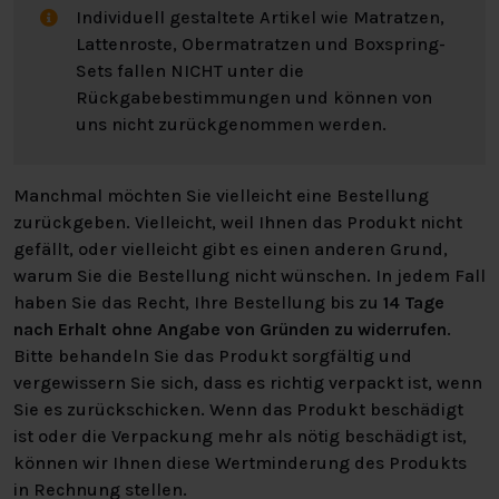
Matratzen. Seit der Gründung hat sich Van Landschoot
Individuell gestaltete Artikel wie Matratzen,
als Experte für Schlafkomfort etabliert, mit einem
Lattenroste, Obermatratzen und Boxspring-
starken Fokus auf Innovation und Nachhaltigkeit.
Sets fallen NICHT unter die
Rückgabebestimmungen und können von
Jede Matratze wird mit Sorgfalt in der modernen
uns nicht zurückgenommen werden.
Produktionsstätte des Unternehmens entworfen und
hergestellt, wo handwerkliche Traditionen mit neuesten
Technologien kombiniert werden. Van Landschoot steht
Manchmal möchten Sie vielleicht eine Bestellung
für Qualität, Handwerkskunst und Vertrauen, was sich
zurückgeben. Vielleicht, weil Ihnen das Produkt nicht
in jedem Detail ihrer Matratzen widerspiegelt.
gefällt, oder vielleicht gibt es einen anderen Grund,
warum Sie die Bestellung nicht wünschen. In jedem Fall
GEBRAUCH UND PFLEGE
haben Sie das Recht, Ihre Bestellung bis zu
14 Tage
nach Erhalt ohne Angabe von Gründen zu widerrufen
.
Diese Matratze ist so konzipiert, dass sie um 180 Grad
Bitte behandeln Sie das Produkt sorgfältig und
gedreht werden kann (Fußende zum Kopfende), aber
vergewissern Sie sich, dass es richtig verpackt ist, wenn
nur auf einer Seite verwendet wird. Dies erleichtert die
Sie es zurückschicken. Wenn das Produkt beschädigt
Pflege und sorgt dafür, dass die Matratze ihre optimale
ist oder die Verpackung mehr als nötig beschädigt ist,
Leistung behält.
können wir Ihnen diese Wertminderung des Produkts
in Rechnung stellen.