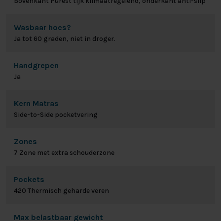
Bovenkant Purest tijk klimaatregelend, onderkant anti-slip
Wasbaar hoes?
Ja tot 60 graden, niet in droger.
Handgrepen
Ja
Kern Matras
Side-to-Side pocketvering
Zones
7 Zone met extra schouderzone
Pockets
420 Thermisch geharde veren
Max belastbaar gewicht