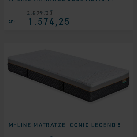
2.099,00
Ursprünglicher
Aktueller
1.574,25
Preis
Preis
AB:
war:
ist:
€ 2.099,00
€ 1.574,25.
M-LINE MATRATZE ICONIC LEGEND 8