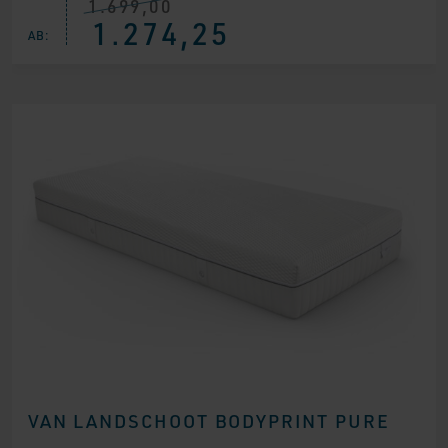
1.699,00
Ursprünglicher
Aktueller
1.274,25
Preis
Preis
AB:
war:
ist:
€ 1.699,00
€ 1.274,25.
VAN LANDSCHOOT BODYPRINT PURE