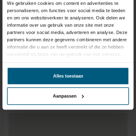
Schulterzone wurde entwickelt, um den Druck ideal zu
We gebruiken cookies om content en advertenties te
verteilen, wenn Sie auf der Seite schlafen. So bleibt die
personaliseren, om functies voor social media te bieden
Wirbelsäule in einer natürlichen Position, was zu einem
en om ons websiteverkeer te analyseren. Ook delen we
erholsamen Schlaf beiträgt und Rücken- oder
informatie over uw gebruik van onze site met onze
Nackenschmerzen vorbeugt.
partners voor social media, adverteren en analyse. Deze
partners kunnen deze gegevens combineren met andere
HOCHWERTIGE DECKSCHICHT
informatie die u aan ze heeft verstrekt of die ze hebben
IM UMKREIS VON 40 KM UM JEDE
verzameld op basis van uw gebruik van hun services.
AUS GEL-KALTSCHAUM
FILIALE LIEFERN UND
Die Deckschicht dieser Matratze besteht aus
MONTIEREN WIR
Alles toestaan
hochwertigem Gel-Kaltschaum, einem Material, das für
BOXSPRINGBETTEN/BETTEN AB
seine hervorragende Unterstützung und Belüftung
bekannt ist. Für zusätzliche Atmungsaktivität ist der
€ 1000,- KOSTENLOS.
Aanpassen
Schaum perforiert, wodurch die Luft besser zirkulieren
kann. Dies sorgt nicht nur für eine kühle und frische
Schlafumgebung, sondern verlängert auch die
Lebensdauer der Matratze.