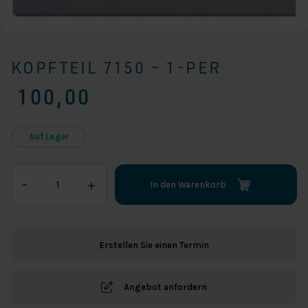
KOPFTEIL 7150 – 1-PER
100,00
Auf Lager
Kopfteil
–
+
In den Warenkorb
7150
-
1-
per
Erstellen Sie einen Termin
Menge
Angebot anfordern