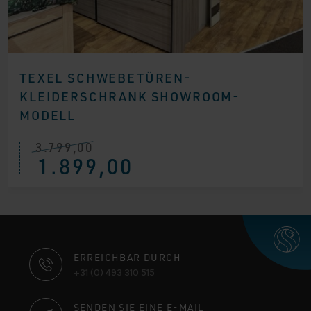
TEXEL SCHWEBETÜREN-
KLEIDERSCHRANK SHOWROOM-
MODELL
3.799,00
Ursprünglicher
Aktueller
1.899,00
Preis
Preis
war:
ist:
€ 3.799,00
€ 1.899,00.
KONTAKTINFORMATIONEN
ERREICHBAR DURCH
+31 (0) 493 310 515
SENDEN SIE EINE E-MAIL