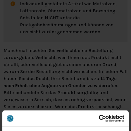
Individuell gestaltete Artikel wie Matratzen,
Lattenroste, Obermatratzen und Boxspring-
Sets fallen NICHT unter die
Rückgabebestimmungen und können von
uns nicht zurückgenommen werden.
Manchmal möchten Sie vielleicht eine Bestellung
zurückgeben. Vielleicht, weil Ihnen das Produkt nicht
gefällt, oder vielleicht gibt es einen anderen Grund,
warum Sie die Bestellung nicht wünschen. In jedem Fall
haben Sie das Recht, Ihre Bestellung bis zu
14 Tage
nach Erhalt ohne Angabe von Gründen zu widerrufen
.
Bitte behandeln Sie das Produkt sorgfältig und
vergewissern Sie sich, dass es richtig verpackt ist, wenn
Sie es zurückschicken. Wenn das Produkt beschädigt
ist oder die Verpackung mehr als nötig beschädigt ist,
können wir Ihnen diese Wertminderung des Produkts
in Rechnung stellen.