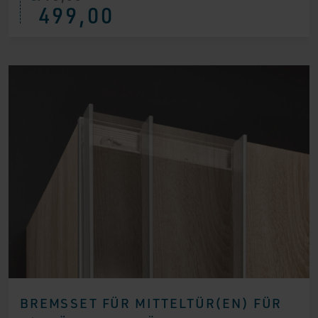
499,00
Preis
Preis
war:
ist:
€ 995,00
€ 499,00.
BREMSSET FÜR MITTELTÜR(EN) FÜR