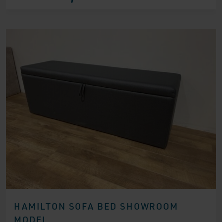
war:
ist:
€ 3.799,00
€ 2.599,00.
HAMILTON SOFA BED SHOWROOM
MODEL