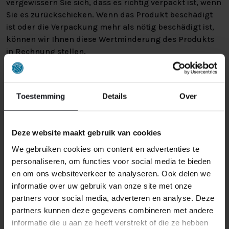
vergewissern Sie sich, dass es richtig verpackt ist, wenn
Sie es zurückschicken. Wenn das Produkt beschädigt
ist oder die Verpackung mehr als nötig beschädigt ist,
können wir Ihnen diese Wertminderung des Produkts
in Rechnung stellen.
Toestemming
Details
Over
Deze website maakt gebruik van cookies
ÄHNLICHE PRODUKTE
We gebruiken cookies om content en advertenties te
personaliseren, om functies voor social media te bieden
en om ons websiteverkeer te analyseren. Ook delen we
AUSSTELLUNGSRAUM MAASTRICHT
informatie over uw gebruik van onze site met onze
partners voor social media, adverteren en analyse. Deze
partners kunnen deze gegevens combineren met andere
informatie die u aan ze heeft verstrekt of die ze hebben