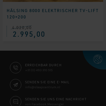
HÄLSING 8000 ELEKTRISCHER TV-LIFT
120×200
4.020,00
Ursprünglicher
Aktueller
2.995,00
Preis
Preis
war:
ist:
€ 4.020,00
€ 2.995,00.
KONTAKTINFORMATIONEN
ERREICHBAR DURCH
+31 (0) 493 310 515
SENDEN SIE EINE E-MAIL
info@slaapcentrum.nl
SENDEN SIE UNS EINE NACHRICHT
von Facebook Messenger