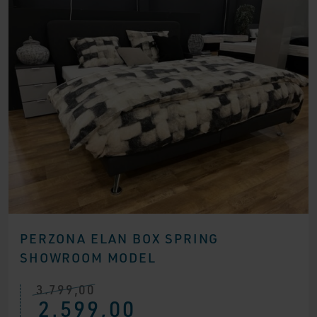
PERZONA ELAN BOX SPRING
SHOWROOM MODEL
3.799,00
Ursprünglicher
Aktueller
2.599,00
Preis
Preis