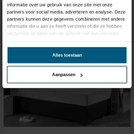
informatie over uw gebruik van onze site met onze
GERELATEERDE PRODUCTEN
partners voor social media, adverteren en analyse. Deze
partners kunnen deze gegevens combineren met andere
informatie die u aan ze heeft verstrekt of die ze hebben
verzameld op basis van uw gebruik van hun services.
Alles toestaan
Aanpassen