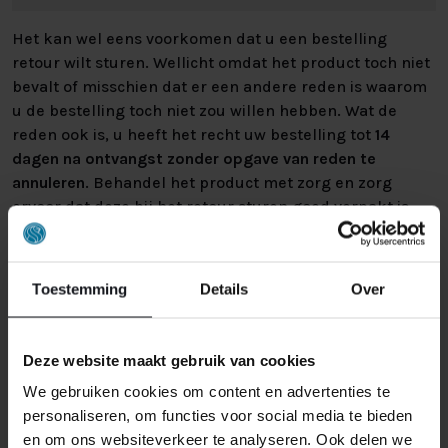
Het kan wel eens voorkomen dat u een bestelling
retour wilt sturen. Wellicht omdat het product toch niet
bevalt of misschien dat er een andere reden is waarom
u de bestelling toch niet zou willen hebben. Wat de
reden ook is, u heeft het recht uw bestelling tot
14
dagen na ontvangst zonder opgave van reden te
annuleren
. Behandel het product met zorg en zorg
ervoor dat deze bij het retour sturen goed verpakt is.
Mocht het product beschadigd zijn of is de verpakking
meer beschadigd dan nodig, dan kunnen we deze
waardevermindering van het product aan u
Toestemming
Details
Over
doorberekenen.
Deze website maakt gebruik van cookies
We gebruiken cookies om content en advertenties te
personaliseren, om functies voor social media te bieden
en om ons websiteverkeer te analyseren. Ook delen we