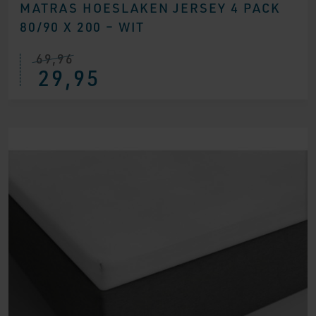
MATRAS HOESLAKEN JERSEY 4 PACK
80/90 X 200 – WIT
69,96
Oorspronkelijke
Huidige
29,95
prijs
prijs
was:
is:
€ 69,96.
€ 29,95.