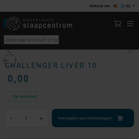
Bekend van
NL
CHALLENGER LIVER 10
0,00
Op voorraad
Challenger
–
+
Toevoegen aan winkelwagen
Liver
10
aantal