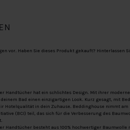
EN
gen vor. Haben Sie dieses Produkt gekauft? Hinterlassen S
er Handtücher hat ein schlichtes Design. Mit ihrer moderne
n deinem Bad einen einzigartigen Look. Kurz gesagt, mit B
dir Hotelqualität in dein Zuhause. Beddinghouse nimmt a
itiative (BCI) teil, das sich für die Verbesserung des Baum
t.
er Handtücher besteht aus 100% hochwertiger Baumwolle m