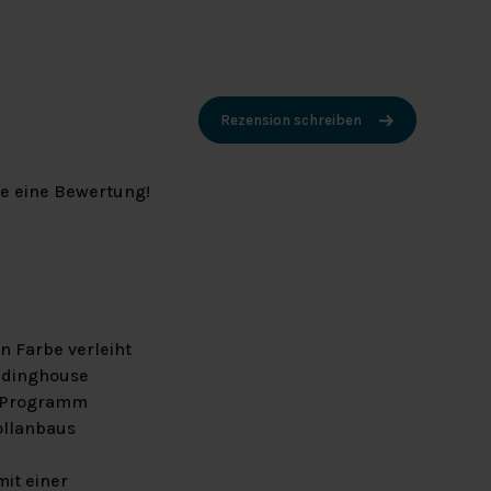
Rezension schreiben
ie eine Bewertung!
n Farbe verleiht
eddinghouse
m Programm
wollanbaus
it einer