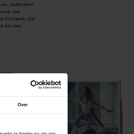
ch an. Außerdem
nend. Die
e Schlaufe. Sie
d für den
Over
 media te bieden en om ons